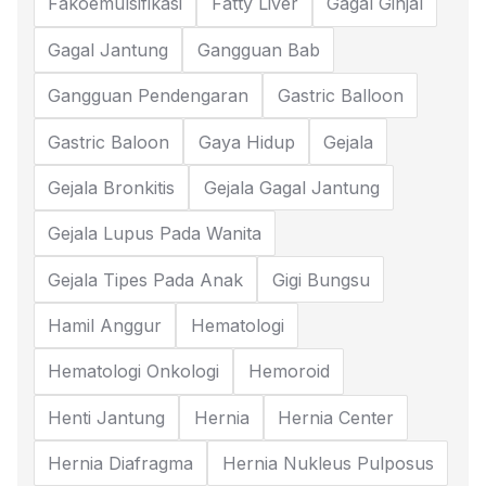
Fakoemulsifikasi
Fatty Liver
Gagal Ginjal
Gagal Jantung
Gangguan Bab
Gangguan Pendengaran
Gastric Balloon
Gastric Baloon
Gaya Hidup
Gejala
Gejala Bronkitis
Gejala Gagal Jantung
Gejala Lupus Pada Wanita
Gejala Tipes Pada Anak
Gigi Bungsu
Hamil Anggur
Hematologi
Hematologi Onkologi
Hemoroid
Henti Jantung
Hernia
Hernia Center
Hernia Diafragma
Hernia Nukleus Pulposus