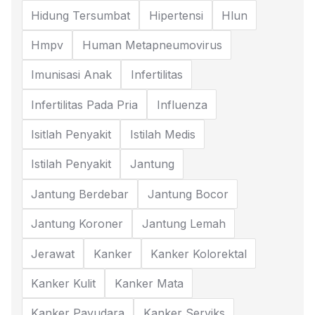
Hidung Tersumbat
Hipertensi
Hlun
Hmpv
Human Metapneumovirus
Imunisasi Anak
Infertilitas
Infertilitas Pada Pria
Influenza
Isitlah Penyakit
Istilah Medis
Istilah Penyakit
Jantung
Jantung Berdebar
Jantung Bocor
Jantung Koroner
Jantung Lemah
Jerawat
Kanker
Kanker Kolorektal
Kanker Kulit
Kanker Mata
Kanker Payudara
Kanker Serviks