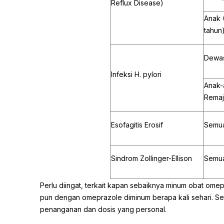
Reflux Disease)
Anak 
tahun
Dewa
Infeksi H. pylori
Anak-
Remaj
Esofagitis Erosif
Semua
Sindrom Zollinger-Ellison
Semua
Perlu diingat, terkait kapan sebaiknya minum obat om
pun dengan omeprazole diminum berapa kali sehari. Se
penanganan dan dosis yang personal.