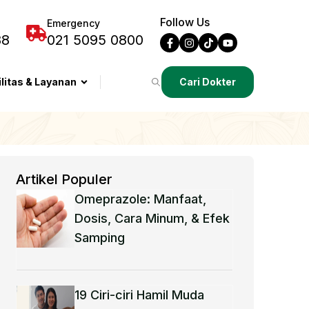
Follow Us
Emergency
88
021 5095 0800
ilitas & Layanan
Cari Dokter
Artikel Populer
Omeprazole: Manfaat,
Dosis, Cara Minum, & Efek
Samping
19 Ciri-ciri Hamil Muda