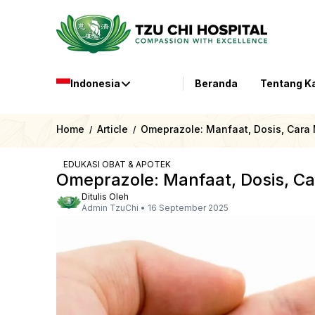
Indonesia
Beranda
Tentang K
Home
Article
Omeprazole: Manfaat, Dosis, Cara
/
/
EDUKASI OBAT & APOTEK
Omeprazole: Manfaat, Dosis, C
Ditulis Oleh
Admin TzuChi
•
16 September 2025