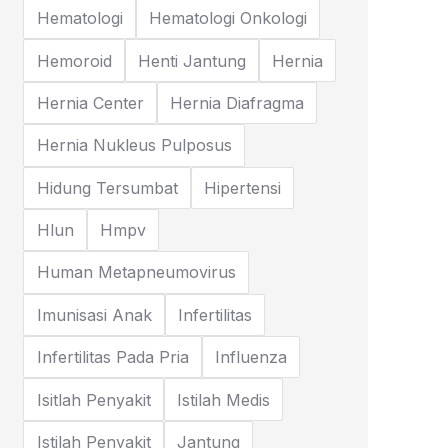
Hematologi
Hematologi Onkologi
Hemoroid
Henti Jantung
Hernia
Hernia Center
Hernia Diafragma
Hernia Nukleus Pulposus
Hidung Tersumbat
Hipertensi
Hlun
Hmpv
Human Metapneumovirus
Imunisasi Anak
Infertilitas
Infertilitas Pada Pria
Influenza
Isitlah Penyakit
Istilah Medis
Istilah Penyakit
Jantung