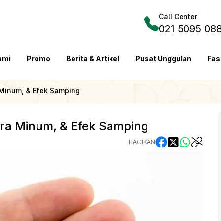
Call Center
021 5095 08
ami
Promo
Berita & Artikel
Pusat Unggulan
Fas
 Minum, & Efek Samping
ara Minum, & Efek Samping
BAGIKAN