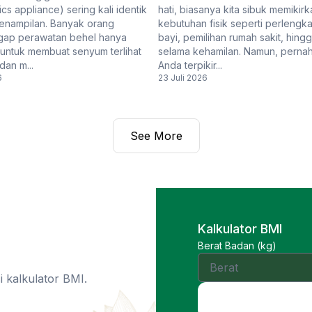
cs appliance) sering kali identik
hati, biasanya kita sibuk memikirk
enampilan. Banyak orang
kebutuhan fisik seperti perlengk
ap perawatan behel hanya
bayi, pemilihan rumah sakit, hingga
 untuk membuat senyum terlihat
selama kehamilan. Namun, perna
dan m...
Anda terpikir...
6
23 Juli 2026
See More
Kalkulator BMI
Berat Badan (kg)
 kalkulator BMI.