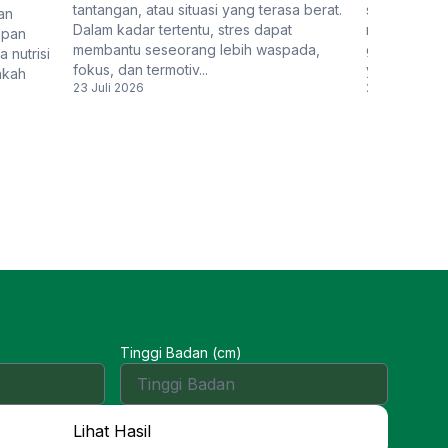
tantangan, atau situasi yang terasa berat.
sangat pent
an
Dalam kadar tertentu, stres dapat
mengetahui 
apan
membantu seseorang lebih waspada,
gangguan te
 nutrisi
fokus, dan termotiv...
yang terjadi 
hkah
23 Juli 2026
22 Juli 2026
Tinggi Badan (cm)
Lihat Hasil