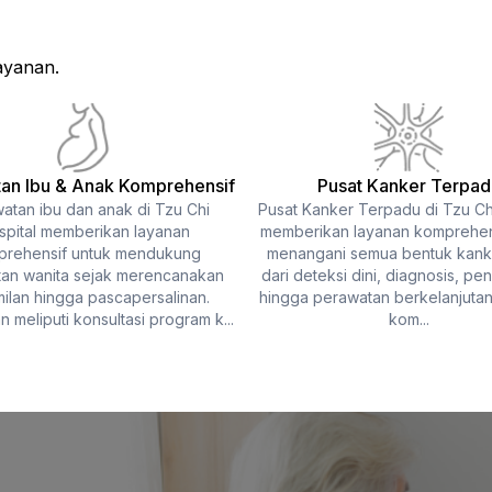
ayanan.
an Ibu & Anak Komprehensif
Pusat Kanker Terpad
atan ibu dan anak di Tzu Chi
Pusat Kanker Terpadu di Tzu Chi
spital memberikan layanan
memberikan layanan komprehen
rehensif untuk mendukung
menangani semua bentuk kanke
an wanita sejak merencanakan
dari deteksi dini, diagnosis, pe
ilan hingga pascapersalinan.
hingga perawatan berkelanjuta
 meliputi konsultasi program k...
kom...