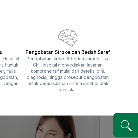
u
Pengobatan Stroke dan Bedah Saraf
 Hospital
Pengobatan stroke & bedah saraf di Tzu
Perawata
sif untuk
Chi Hospital menyediakan layanan
adalah p
r, mulai
komprehensif mulai dari deteksi dini,
pasien ya
ngobatan,
diagnosis, hingga prosedur pengobatan
secara m
n. Dengan
untuk permasalahan sistem saraf di otak
Pera
dan tula...