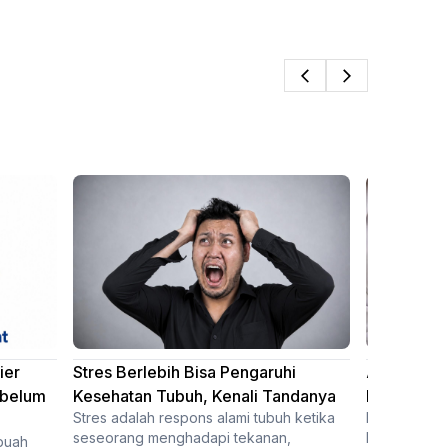
ier
Stres Berlebih Bisa Pengaruhi
Apa Itu Pr
ebelum
Kesehatan Tubuh, Kenali Tandanya
Penyebab,
Stres adalah respons alami tubuh ketika
Memahami ko
seseorang menghadapi tekanan,
kehamilan se
buah