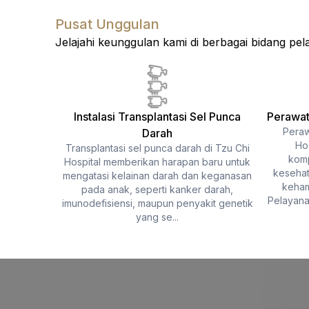
Pusat Unggulan
Jelajahi keunggulan kami di berbagai bidang pel
Instalasi Transplantasi Sel Punca
Perawat
 Hospital
Peraw
Darah
ukan pada
Ho
Transplantasi sel punca darah di Tzu Chi
serius dan
komp
Hospital memberikan harapan baru untuk
embuhkan.
kesehat
mengatasi kelainan darah dan keganasan
untuk
keham
pada anak, seperti kanker darah,
Pelayanan
imunodefisiensi, maupun penyakit genetik
yang se...