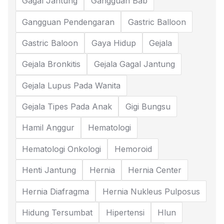
Gagal Jantung
Gangguan Bab
Gangguan Pendengaran
Gastric Balloon
Gastric Baloon
Gaya Hidup
Gejala
Gejala Bronkitis
Gejala Gagal Jantung
Gejala Lupus Pada Wanita
Gejala Tipes Pada Anak
Gigi Bungsu
Hamil Anggur
Hematologi
Hematologi Onkologi
Hemoroid
Henti Jantung
Hernia
Hernia Center
Hernia Diafragma
Hernia Nukleus Pulposus
Hidung Tersumbat
Hipertensi
Hlun