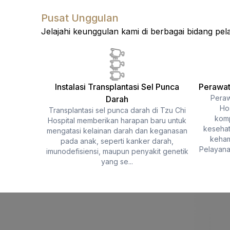
Pusat Unggulan
Jelajahi keunggulan kami di berbagai bidang pel
Instalasi Transplantasi Sel Punca
Perawat
 Hospital
Peraw
Darah
ukan pada
Ho
Transplantasi sel punca darah di Tzu Chi
serius dan
komp
Hospital memberikan harapan baru untuk
embuhkan.
kesehat
mengatasi kelainan darah dan keganasan
untuk
keham
pada anak, seperti kanker darah,
Pelayanan
imunodefisiensi, maupun penyakit genetik
yang se...