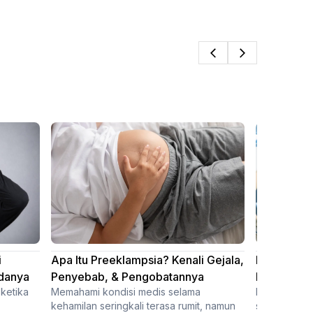
i
Apa Itu Preeklampsia? Kenali Gejala,
Daftar Dok
ndanya
Penyebab, & Pengobatannya
Indonesia
 ketika
Memahami kondisi medis selama
Dokter radi
kehamilan seringkali terasa rumit, namun
spesialis y