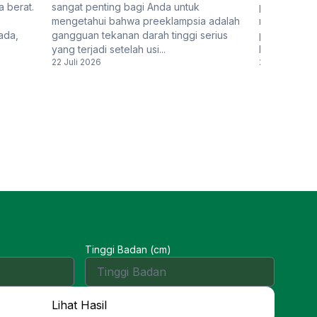
a berat.
sangat penting bagi Anda untuk
penanganan
mengetahui bahwa preeklampsia adalah
radiasi. Rad
ada,
gangguan tekanan darah tinggi serius
prosedur me
yang terjadi setelah usi...
berenergi tin
22 Juli 2026
20 Juli 2026
Tinggi Badan (cm)
Lihat Hasil