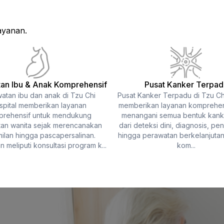
ayanan.
an Ibu & Anak Komprehensif
Pusat Kanker Terpad
atan ibu dan anak di Tzu Chi
Pusat Kanker Terpadu di Tzu Chi
spital memberikan layanan
memberikan layanan komprehen
rehensif untuk mendukung
menangani semua bentuk kanke
an wanita sejak merencanakan
dari deteksi dini, diagnosis, pe
ilan hingga pascapersalinan.
hingga perawatan berkelanjuta
 meliputi konsultasi program k...
kom...