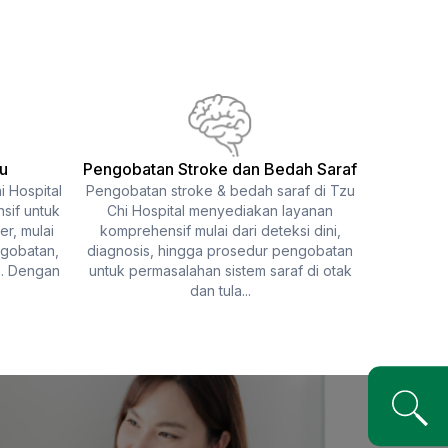
u
Pengobatan Stroke dan Bedah Saraf
 Hospital
Pengobatan stroke & bedah saraf di Tzu
Perawata
sif untuk
Chi Hospital menyediakan layanan
adalah p
r, mulai
komprehensif mulai dari deteksi dini,
pasien ya
ngobatan,
diagnosis, hingga prosedur pengobatan
secara m
n. Dengan
untuk permasalahan sistem saraf di otak
Pera
dan tula...