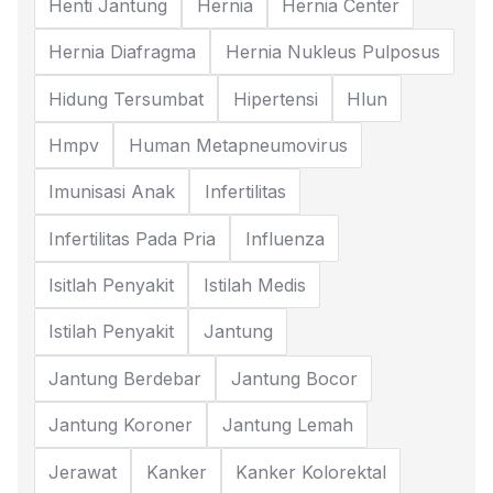
Henti Jantung
Hernia
Hernia Center
Hernia Diafragma
Hernia Nukleus Pulposus
Hidung Tersumbat
Hipertensi
Hlun
Hmpv
Human Metapneumovirus
Imunisasi Anak
Infertilitas
Infertilitas Pada Pria
Influenza
Isitlah Penyakit
Istilah Medis
Istilah Penyakit
Jantung
Jantung Berdebar
Jantung Bocor
Jantung Koroner
Jantung Lemah
Jerawat
Kanker
Kanker Kolorektal