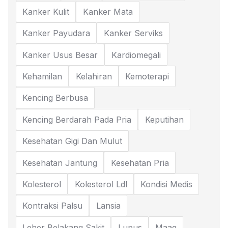
Kanker Kulit
Kanker Mata
Kanker Payudara
Kanker Serviks
Kanker Usus Besar
Kardiomegali
Kehamilan
Kelahiran
Kemoterapi
Kencing Berbusa
Kencing Berdarah Pada Pria
Keputihan
Kesehatan Gigi Dan Mulut
Kesehatan Jantung
Kesehatan Pria
Kolesterol
Kolesterol Ldl
Kondisi Medis
Kontraksi Palsu
Lansia
Leher Belakang Sakit
Lupus
Maag