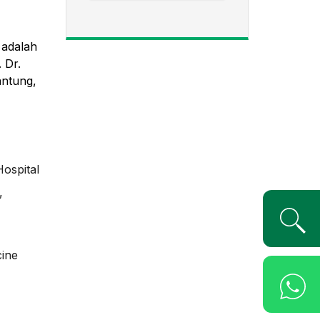
 adalah
 Dr.
antung,
Hospital
,
cine