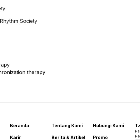
ety
t Rhythm Society
rapy
hronization therapy
Beranda
Tentang Kami
Hubungi Kami
Tz
Pa
Pe
Karir
Berita & Artikel
Promo