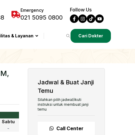
Follow Us
Emergency
88
021 5095 0800
ilitas & Layanan
Cari Dokter
IM,
Jadwal & Buat Janji
Temu
Silahkan pilih jadwal/ikuti
instruksi untuk membuat janji
temu
Sabtu
Call Center
-