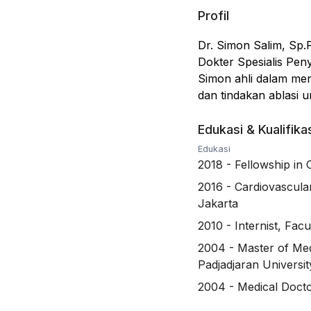
Profil
Dr. Simon Salim, Sp
Dokter Spesialis Peny
Simon ahli dalam me
dan tindakan ablasi 
Edukasi & Kualifika
Edukasi
2018
-
Fellowship in 
2016
-
Cardiovascular
Jakarta
2010
-
Internist, Fac
2004
-
Master of Med
Padjadjaran Universi
2004
-
Medical Docto