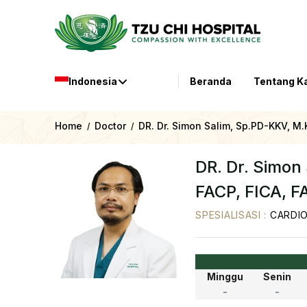
Indonesia
Beranda
Tentang K
Home
Doctor
DR. Dr. Simon Salim, Sp.PD-KKV, M.
/
/
DR. Dr. Simon
FACP, FICA, 
SPESIALISASI
:
CARDI
Minggu
Senin
-
-