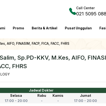
Call Center
021 5095 08
ami
Promo
Berita & Artikel
Pusat Unggulan
Fas
Kes, AIFO, FINASIM, FACP, FICA, FACC, FHRS
 Salim, Sp.PD-KKV, M.Kes, AIFO, FINAS
FACC, FHRS
OLOGY
Jadwal Dokter
Selasa
Rabu
Kamis
Jumat
17:00 - 20:00
-
-
17:00 - 20:00