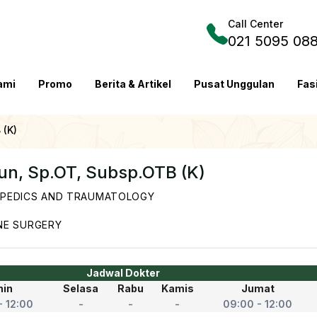
Call Center
021 5095 08
ami
Promo
Berita & Artikel
Pusat Unggulan
Fas
 (K)
run, Sp.OT, Subsp.OTB (K)
PEDICS AND TRAUMATOLOGY
NE SURGERY
Jadwal Dokter
nin
Selasa
Rabu
Kamis
Jumat
- 12:00
-
-
-
09:00 - 12:00