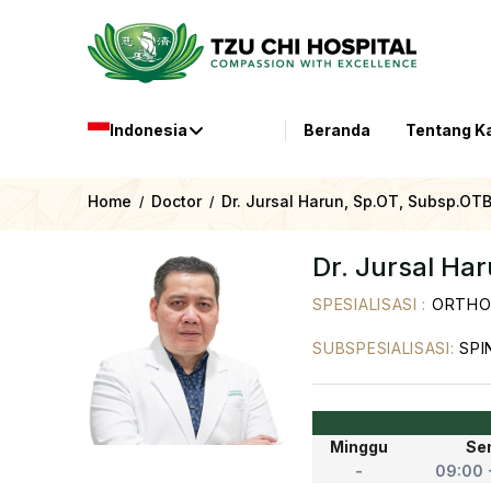
Indonesia
Beranda
Tentang K
Home
Doctor
Dr. Jursal Harun, Sp.OT, Subsp.OTB
/
/
Dr. Jursal Ha
SPESIALISASI
:
ORTHO
SUBSPESIALISASI
:
SPI
Minggu
Se
-
09:00 