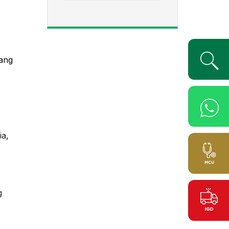
yang
ia,
g