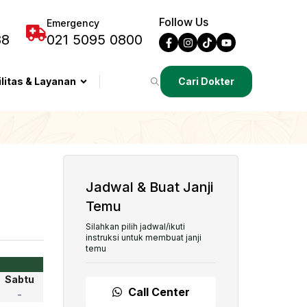
Follow Us
Emergency
88
021 5095 0800
ilitas & Layanan
Cari Dokter
Jadwal & Buat Janji
Temu
Silahkan pilih jadwal/ikuti
instruksi untuk membuat janji
temu
Sabtu
Call Center
-