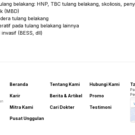
ulang belakang: HNP, TBC tulang belakang, skoliosis, peny
tik (MBD)
dera tulang belakang
ratif pada tulang belakang lainnya
 invasif (BESS, dll)
Beranda
Tentang Kami
Hubungi Kami
Tz
Pa
Pe
Karir
Berita & Artikel
Promo
an
Mitra Kami
Cari Dokter
Testimoni
Pusat Unggulan