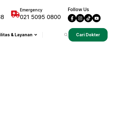
Follow Us
Emergency
88
021 5095 0800
ilitas & Layanan
Cari Dokter