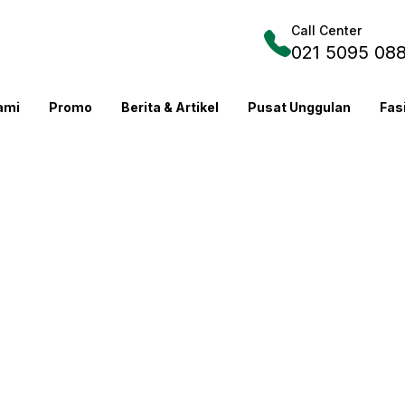
Call Center
021 5095 08
ami
Promo
Berita & Artikel
Pusat Unggulan
Fas