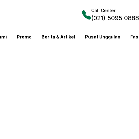
Call Center
(021) 5095 0888
ami
Promo
Berita & Artikel
Pusat Unggulan
Fas