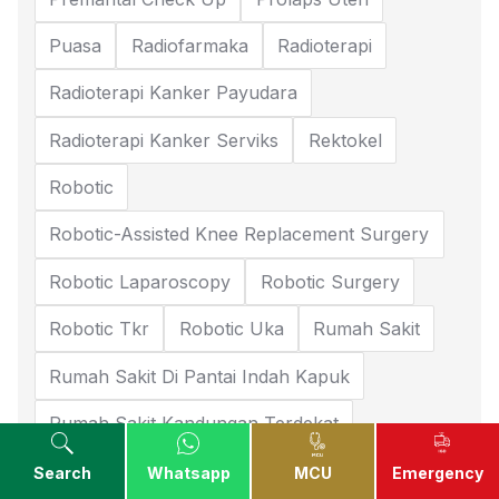
Puasa
Radiofarmaka
Radioterapi
Radioterapi Kanker Payudara
Radioterapi Kanker Serviks
Rektokel
Robotic
Robotic-Assisted Knee Replacement Surgery
Robotic Laparoscopy
Robotic Surgery
Robotic Tkr
Robotic Uka
Rumah Sakit
Rumah Sakit Di Pantai Indah Kapuk
Rumah Sakit Kandungan Terdekat
Rumah Sakit Kanker
Rumah Sakit Pik
Search
Whatsapp
MCU
Emergency