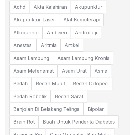
Adhd
Akta Kelahiran
Akupunktur
Akupunktur Laser
Alat Kemoterapi
Allopurinol
Ambeien
Andrologi
Anestesi
Aritmia
Artikel
Asam Lambung
Asam Lambung Kronis
Asam Mefenamat
Asam Urat
Asma
Bedah
Bedah Mulut
Bedah Ortopedi
Bedah Robotik
Bedah Saraf
Benjolan Di Belakang Telinga
Bipolar
Brain Rot
Buah Untuk Penderita Diabetes
Business Kw
Cara Mengatasi Bau Mulut