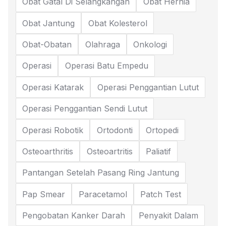
Obat Gatal Di Selangkangan
Obat Hernia
Obat Jantung
Obat Kolesterol
Obat-Obatan
Olahraga
Onkologi
Operasi
Operasi Batu Empedu
Operasi Katarak
Operasi Penggantian Lutut
Operasi Penggantian Sendi Lutut
Operasi Robotik
Ortodonti
Ortopedi
Osteoarthritis
Osteoartritis
Paliatif
Pantangan Setelah Pasang Ring Jantung
Pap Smear
Paracetamol
Patch Test
Pengobatan Kanker Darah
Penyakit Dalam