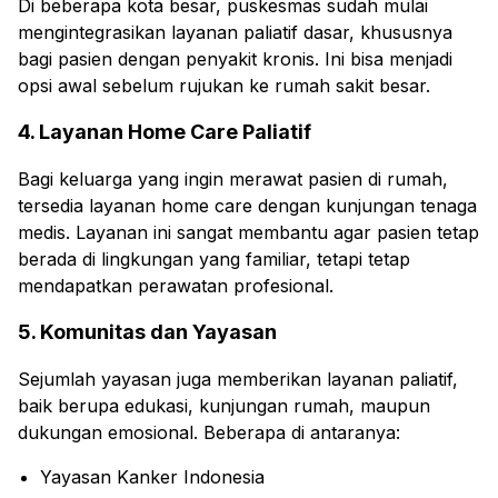
Di beberapa kota besar, puskesmas sudah mulai
mengintegrasikan layanan paliatif dasar, khususnya
bagi pasien dengan penyakit kronis. Ini bisa menjadi
opsi awal sebelum rujukan ke rumah sakit besar.
4. Layanan
Home Care Paliatif
Bagi keluarga yang ingin merawat pasien di rumah,
tersedia layanan home care dengan kunjungan tenaga
medis. Layanan ini sangat membantu agar pasien tetap
berada di lingkungan yang familiar, tetapi tetap
mendapatkan perawatan profesional.
5. Komunitas dan Yayasan
Sejumlah yayasan juga memberikan layanan paliatif,
baik berupa edukasi, kunjungan rumah, maupun
dukungan emosional. Beberapa di antaranya:
Yayasan Kanker Indonesia