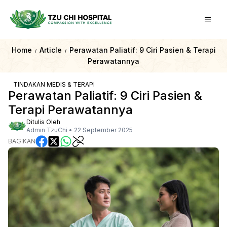
Home
Article
Perawatan Paliatif: 9 Ciri Pasien & Terapi
/
/
Perawatannya
TINDAKAN MEDIS & TERAPI
Perawatan Paliatif: 9 Ciri Pasien &
Terapi Perawatannya
Ditulis Oleh
Admin TzuChi
•
22 September 2025
BAGIKAN