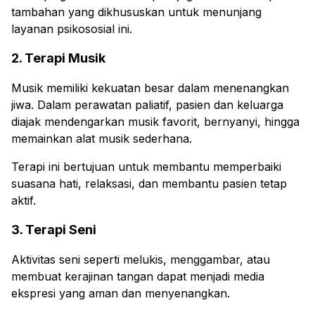
tambahan yang dikhususkan untuk menunjang
layanan psikososial ini.
2. Terapi Musik
Musik memiliki kekuatan besar dalam menenangkan
jiwa. Dalam perawatan paliatif, pasien dan keluarga
diajak mendengarkan musik favorit, bernyanyi, hingga
memainkan alat musik sederhana.
Terapi ini bertujuan untuk membantu memperbaiki
suasana hati, relaksasi, dan membantu pasien tetap
aktif.
3. Terapi Seni
Aktivitas seni seperti melukis, menggambar, atau
membuat kerajinan tangan dapat menjadi media
ekspresi yang aman dan menyenangkan.