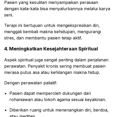
Pasien yang kesulitan menyampaikan perasaan
dengan kata-kata bisa menyalurkannya melalui karya
seni.
Terapi ini bertujuan untuk mengekspresikan diri,
menggali kembali makna kehidupan, mengurangi
stres, dan membantu pasien tetap aktif.
4. Meningkatkan Kesejahteraan Spiritual
Aspek spiritual juga sangat penting dalam perjalanan
perawatan. Penyakit kronis sering membuat pasien
merasa putus asa atau kehilangan makna hidup.
Dengan perawatan paliatif:
Pasien dapat memperoleh dukungan dari
rohaniawan atau tokoh agama sesuai keyakinan.
Diberikan ruang untuk menenangkan diri, berdoa,
atau meditasi.