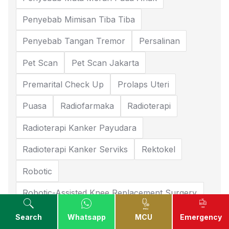
Penyebab Mimisan Tiba Tiba
Penyebab Tangan Tremor
Persalinan
Pet Scan
Pet Scan Jakarta
Premarital Check Up
Prolaps Uteri
Puasa
Radiofarmaka
Radioterapi
Radioterapi Kanker Payudara
Radioterapi Kanker Serviks
Rektokel
Robotic
Robotic-Assisted Knee Replacement Surgery
Robotic Laparoscopy
Robotic Surgery
Search
Whatsapp
MCU
Emergency