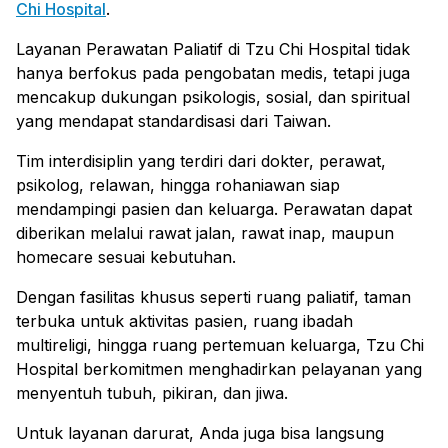
Chi Hospital
.
Layanan Perawatan Paliatif di Tzu Chi Hospital tidak
hanya berfokus pada pengobatan medis, tetapi juga
mencakup dukungan psikologis, sosial, dan spiritual
yang mendapat standardisasi dari Taiwan.
Tim interdisiplin yang terdiri dari dokter, perawat,
psikolog, relawan, hingga rohaniawan siap
mendampingi pasien dan keluarga. Perawatan dapat
diberikan melalui rawat jalan, rawat inap, maupun
homecare sesuai kebutuhan.
Dengan fasilitas khusus seperti ruang paliatif, taman
terbuka untuk aktivitas pasien, ruang ibadah
multireligi, hingga ruang pertemuan keluarga, Tzu Chi
Hospital berkomitmen menghadirkan pelayanan yang
menyentuh tubuh, pikiran, dan jiwa.
Untuk layanan darurat, Anda juga bisa langsung