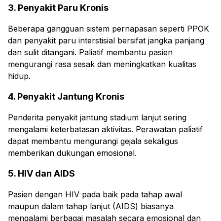
3. Penyakit Paru Kronis
Beberapa gangguan sistem pernapasan seperti PPOK
dan penyakit paru interstisial bersifat jangka panjang
dan sulit ditangani. Paliatif membantu pasien
mengurangi rasa sesak dan meningkatkan kualitas
hidup.
4. Penyakit Jantung Kronis
Penderita penyakit jantung stadium lanjut sering
mengalami keterbatasan aktivitas. Perawatan paliatif
dapat membantu mengurangi gejala sekaligus
memberikan dukungan emosional.
5. HIV dan AIDS
Pasien dengan HIV pada baik pada tahap awal
maupun dalam tahap lanjut (AIDS) biasanya
mengalami berbagai masalah secara emosional dan