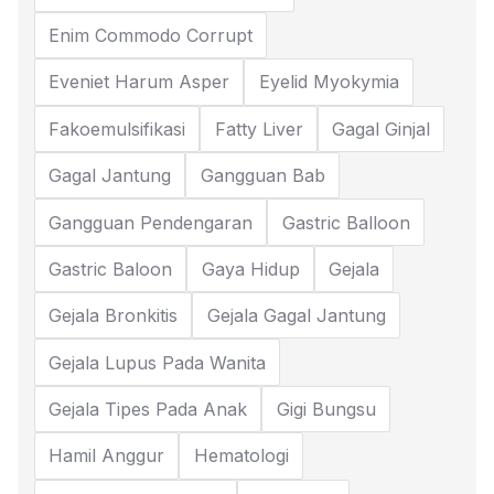
Enim Commodo Corrupt
Eveniet Harum Asper
Eyelid Myokymia
Fakoemulsifikasi
Fatty Liver
Gagal Ginjal
Gagal Jantung
Gangguan Bab
Gangguan Pendengaran
Gastric Balloon
Gastric Baloon
Gaya Hidup
Gejala
Gejala Bronkitis
Gejala Gagal Jantung
Gejala Lupus Pada Wanita
Gejala Tipes Pada Anak
Gigi Bungsu
Hamil Anggur
Hematologi