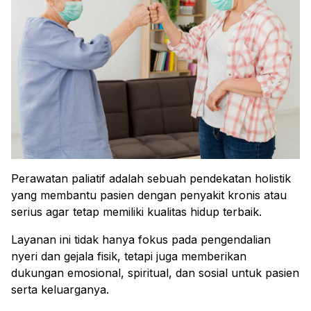
Perawatan paliatif adalah sebuah pendekatan holistik
yang membantu pasien dengan penyakit kronis atau
serius agar tetap memiliki kualitas hidup terbaik.
Layanan ini tidak hanya fokus pada pengendalian
nyeri dan gejala fisik, tetapi juga memberikan
dukungan emosional, spiritual, dan sosial untuk pasien
serta keluarganya.