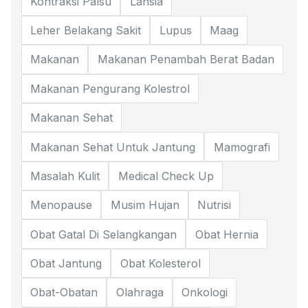
Kontraksi Palsu
Lansia
Leher Belakang Sakit
Lupus
Maag
Makanan
Makanan Penambah Berat Badan
Makanan Pengurang Kolestrol
Makanan Sehat
Makanan Sehat Untuk Jantung
Mamografi
Masalah Kulit
Medical Check Up
Menopause
Musim Hujan
Nutrisi
Obat Gatal Di Selangkangan
Obat Hernia
Obat Jantung
Obat Kolesterol
Obat-Obatan
Olahraga
Onkologi