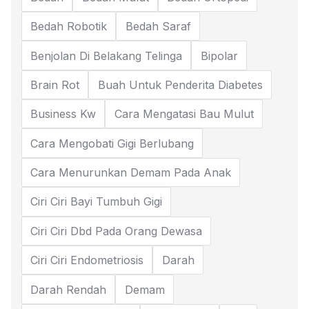
Bedah Robotik
Bedah Saraf
Benjolan Di Belakang Telinga
Bipolar
Brain Rot
Buah Untuk Penderita Diabetes
Business Kw
Cara Mengatasi Bau Mulut
Cara Mengobati Gigi Berlubang
Cara Menurunkan Demam Pada Anak
Ciri Ciri Bayi Tumbuh Gigi
Ciri Ciri Dbd Pada Orang Dewasa
Ciri Ciri Endometriosis
Darah
Darah Rendah
Demam