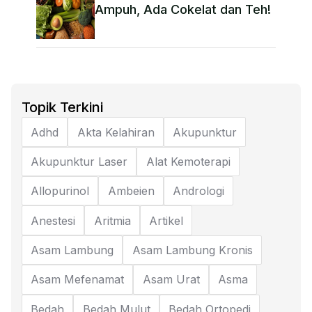
Ampuh, Ada Cokelat dan Teh!
Topik Terkini
Adhd
Akta Kelahiran
Akupunktur
Akupunktur Laser
Alat Kemoterapi
Allopurinol
Ambeien
Andrologi
Anestesi
Aritmia
Artikel
Asam Lambung
Asam Lambung Kronis
Asam Mefenamat
Asam Urat
Asma
Bedah
Bedah Mulut
Bedah Ortopedi