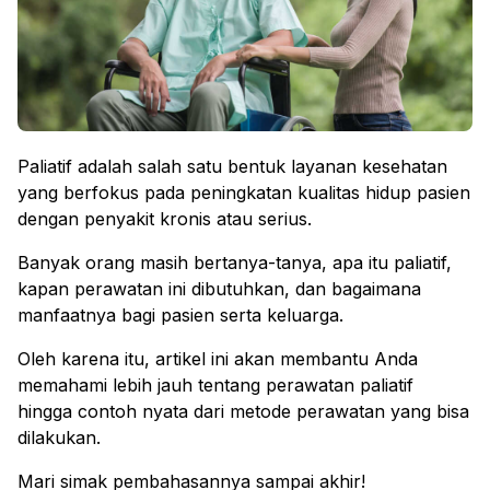
Paliatif adalah salah satu bentuk layanan kesehatan
yang berfokus pada peningkatan kualitas hidup pasien
dengan penyakit kronis atau serius.
Banyak orang masih bertanya-tanya, apa itu paliatif,
kapan perawatan ini dibutuhkan, dan bagaimana
manfaatnya bagi pasien serta keluarga.
Oleh karena itu, artikel ini akan membantu Anda
memahami lebih jauh tentang perawatan paliatif
hingga contoh nyata dari metode perawatan yang bisa
dilakukan.
Mari simak pembahasannya sampai akhir!