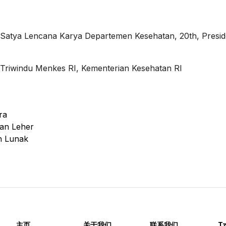
s
Satya Lencana Karya Departemen Kesehatan, 20th, Presi
Triwindu Menkes RI, Kementerian Kesehatan RI
ra
an Leher
n Lunak
主页
关于我们
联系我们
Tz