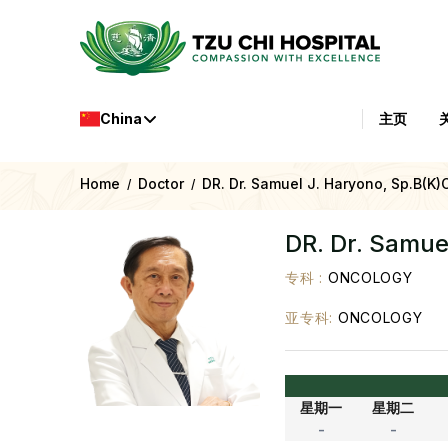
China
主页
Home
Doctor
DR. Dr. Samuel J. Haryono, Sp.B(K)
/
/
DR. Dr. Samue
专科
:
ONCOLOGY
亚专科
:
ONCOLOGY
星期一
星期二
-
-