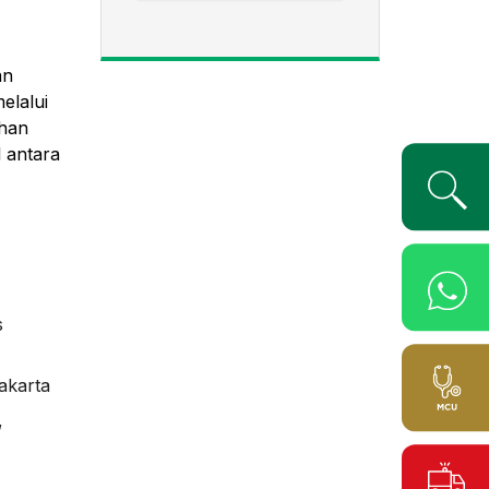
an
elalui
ihan
 antara
s
akarta
,