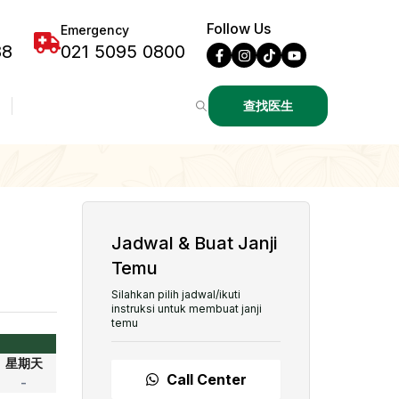
Follow Us
Emergency
88
021 5095 0800
查找医生
Jadwal & Buat Janji
Temu
Silahkan pilih jadwal/ikuti
instruksi untuk membuat janji
temu
星期天
Call Center
-