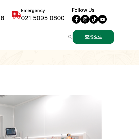
Follow Us
Emergency
88
021 5095 0800
查找医生