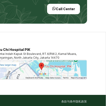
Call Center
u Chi Hospital PIK
ntai Indah Kapuk St Boulevard, RT.6/RW.2, Kamal Muara,
njaringan, North Jakarta City, Jakarta 14470
条款与条件
隐私政策