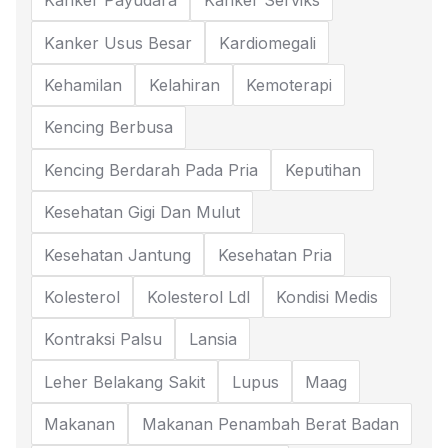
Kanker Payudara
Kanker Serviks
Kanker Usus Besar
Kardiomegali
Kehamilan
Kelahiran
Kemoterapi
Kencing Berbusa
Kencing Berdarah Pada Pria
Keputihan
Kesehatan Gigi Dan Mulut
Kesehatan Jantung
Kesehatan Pria
Kolesterol
Kolesterol Ldl
Kondisi Medis
Kontraksi Palsu
Lansia
Leher Belakang Sakit
Lupus
Maag
Makanan
Makanan Penambah Berat Badan