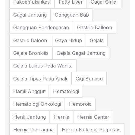
Fakoemulsifikasi
Fatty Liver
Gagal Ginjal
Gagal Jantung
Gangguan Bab
Gangguan Pendengaran
Gastric Balloon
Gastric Baloon
Gaya Hidup
Gejala
Gejala Bronkitis
Gejala Gagal Jantung
Gejala Lupus Pada Wanita
Gejala Tipes Pada Anak
Gigi Bungsu
Hamil Anggur
Hematologi
Hematologi Onkologi
Hemoroid
Henti Jantung
Hernia
Hernia Center
Hernia Diafragma
Hernia Nukleus Pulposus