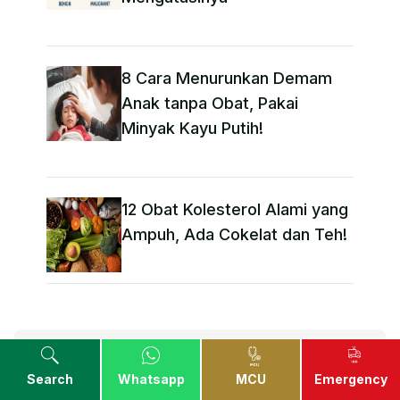
8 Cara Menurunkan Demam
Anak tanpa Obat​, Pakai
Minyak Kayu Putih!
12 Obat Kolesterol Alami yang
Ampuh, Ada Cokelat dan Teh!
Topik Terkini
Search
Whatsapp
MCU
Emergency
Adhd
Akta Kelahiran
Akupunktur