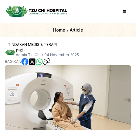
Home
Article
/
TINDAKAN MEDIS & TERAPI
作者
Admin TzuChi
•
04 November 2025
BAGIKAN