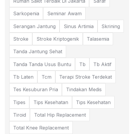
Rumah Sakit Terbaik Di Jakarta
Saraf
Sarkopenia
Seminar Awam
Serangan Jantung
Sinus Artimia
Skrining
Stroke
Stroke Kriptogenik
Talasemia
Tanda Jantung Sehat
Tanda Tanda Usus Buntu
Tb
Tb Aktif
Tb Laten
Tcm
Terapi Stroke Terdekat
Tes Kesuburan Pria
Tindakan Medis
Tipes
Tips Kesehatan
Tips Kesehatan
Tiroid
Total Hip Replacement
Total Knee Replacement