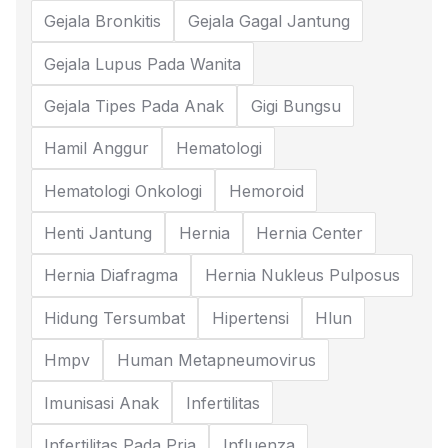
Gejala Bronkitis
Gejala Gagal Jantung
Gejala Lupus Pada Wanita
Gejala Tipes Pada Anak
Gigi Bungsu
Hamil Anggur
Hematologi
Hematologi Onkologi
Hemoroid
Henti Jantung
Hernia
Hernia Center
Hernia Diafragma
Hernia Nukleus Pulposus
Hidung Tersumbat
Hipertensi
Hlun
Hmpv
Human Metapneumovirus
Imunisasi Anak
Infertilitas
Infertilitas Pada Pria
Influenza