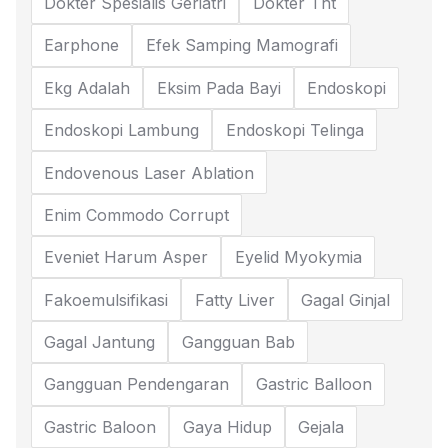
Dokter Spesialis Geriatri
Dokter Tht
Earphone
Efek Samping Mamografi
Ekg Adalah
Eksim Pada Bayi
Endoskopi
Endoskopi Lambung
Endoskopi Telinga
Endovenous Laser Ablation
Enim Commodo Corrupt
Eveniet Harum Asper
Eyelid Myokymia
Fakoemulsifikasi
Fatty Liver
Gagal Ginjal
Gagal Jantung
Gangguan Bab
Gangguan Pendengaran
Gastric Balloon
Gastric Baloon
Gaya Hidup
Gejala