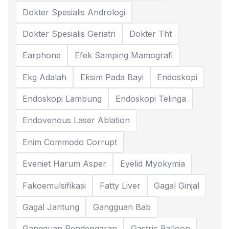
Dokter Spesialis Andrologi
Dokter Spesialis Geriatri
Dokter Tht
Earphone
Efek Samping Mamografi
Ekg Adalah
Eksim Pada Bayi
Endoskopi
Endoskopi Lambung
Endoskopi Telinga
Endovenous Laser Ablation
Enim Commodo Corrupt
Eveniet Harum Asper
Eyelid Myokymia
Fakoemulsifikasi
Fatty Liver
Gagal Ginjal
Gagal Jantung
Gangguan Bab
Gangguan Pendengaran
Gastric Balloon