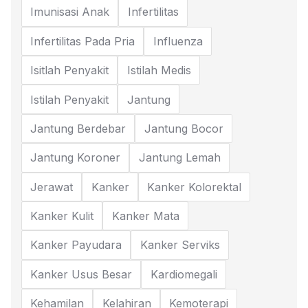
Imunisasi Anak
Infertilitas
Infertilitas Pada Pria
Influenza
Isitlah Penyakit
Istilah Medis
Istilah Penyakit
Jantung
Jantung Berdebar
Jantung Bocor
Jantung Koroner
Jantung Lemah
Jerawat
Kanker
Kanker Kolorektal
Kanker Kulit
Kanker Mata
Kanker Payudara
Kanker Serviks
Kanker Usus Besar
Kardiomegali
Kehamilan
Kelahiran
Kemoterapi