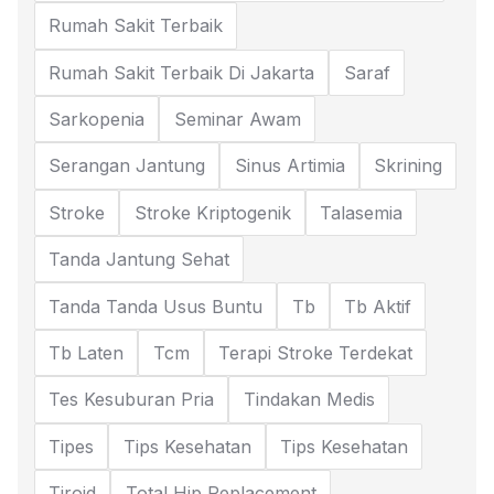
Rumah Sakit Terbaik
Rumah Sakit Terbaik Di Jakarta
Saraf
Sarkopenia
Seminar Awam
Serangan Jantung
Sinus Artimia
Skrining
Stroke
Stroke Kriptogenik
Talasemia
Tanda Jantung Sehat
Tanda Tanda Usus Buntu
Tb
Tb Aktif
Tb Laten
Tcm
Terapi Stroke Terdekat
Tes Kesuburan Pria
Tindakan Medis
Tipes
Tips Kesehatan
Tips Kesehatan
Tiroid
Total Hip Replacement