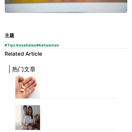
主题
#
Tips Kesehatan
#
Kehamilan
Related Article
热门文章