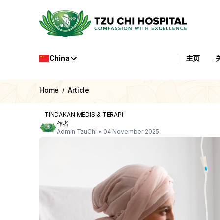
China
主页
Home
Article
/
TINDAKAN MEDIS & TERAPI
作者
Admin TzuChi
•
04 November 2025