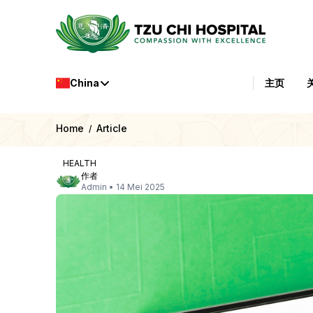
China
主页
Home
Article
/
HEALTH
作者
Admin
•
14 Mei 2025