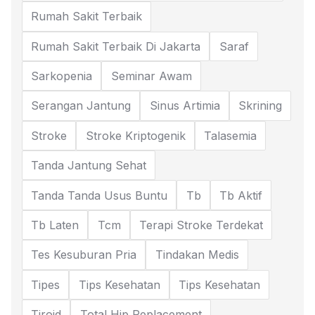
Rumah Sakit Terbaik
Rumah Sakit Terbaik Di Jakarta
Saraf
Sarkopenia
Seminar Awam
Serangan Jantung
Sinus Artimia
Skrining
Stroke
Stroke Kriptogenik
Talasemia
Tanda Jantung Sehat
Tanda Tanda Usus Buntu
Tb
Tb Aktif
Tb Laten
Tcm
Terapi Stroke Terdekat
Tes Kesuburan Pria
Tindakan Medis
Tipes
Tips Kesehatan
Tips Kesehatan
Tiroid
Total Hip Replacement