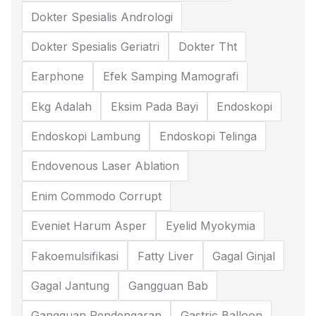
Dokter Spesialis Andrologi
Dokter Spesialis Geriatri
Dokter Tht
Earphone
Efek Samping Mamografi
Ekg Adalah
Eksim Pada Bayi
Endoskopi
Endoskopi Lambung
Endoskopi Telinga
Endovenous Laser Ablation
Enim Commodo Corrupt
Eveniet Harum Asper
Eyelid Myokymia
Fakoemulsifikasi
Fatty Liver
Gagal Ginjal
Gagal Jantung
Gangguan Bab
Gangguan Pendengaran
Gastric Balloon