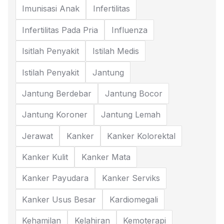
Imunisasi Anak
Infertilitas
Infertilitas Pada Pria
Influenza
Isitlah Penyakit
Istilah Medis
Istilah Penyakit
Jantung
Jantung Berdebar
Jantung Bocor
Jantung Koroner
Jantung Lemah
Jerawat
Kanker
Kanker Kolorektal
Kanker Kulit
Kanker Mata
Kanker Payudara
Kanker Serviks
Kanker Usus Besar
Kardiomegali
Kehamilan
Kelahiran
Kemoterapi