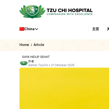
China
主页
Home
Article
/
GAYA HIDUP SEHAT
作者
Admin TzuChi
•
21 Oktober 2025