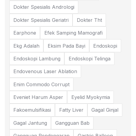
Dokter Spesialis Andrologi
Dokter Spesialis Geriatri
Dokter Tht
Earphone
Efek Samping Mamografi
Ekg Adalah
Eksim Pada Bayi
Endoskopi
Endoskopi Lambung
Endoskopi Telinga
Endovenous Laser Ablation
Enim Commodo Corrupt
Eveniet Harum Asper
Eyelid Myokymia
Fakoemulsifikasi
Fatty Liver
Gagal Ginjal
Gagal Jantung
Gangguan Bab
Gangguan Pendengaran
Gastric Balloon