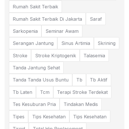
Rumah Sakit Terbaik
Rumah Sakit Terbaik Di Jakarta
Saraf
Sarkopenia
Seminar Awam
Serangan Jantung
Sinus Artimia
Skrining
Stroke
Stroke Kriptogenik
Talasemia
Tanda Jantung Sehat
Tanda Tanda Usus Buntu
Tb
Tb Aktif
Tb Laten
Tcm
Terapi Stroke Terdekat
Tes Kesuburan Pria
Tindakan Medis
Tipes
Tips Kesehatan
Tips Kesehatan
Tiroid
Total Hip Replacement