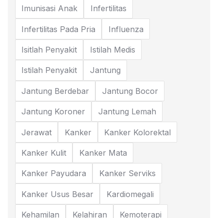
Imunisasi Anak
Infertilitas
Infertilitas Pada Pria
Influenza
Isitlah Penyakit
Istilah Medis
Istilah Penyakit
Jantung
Jantung Berdebar
Jantung Bocor
Jantung Koroner
Jantung Lemah
Jerawat
Kanker
Kanker Kolorektal
Kanker Kulit
Kanker Mata
Kanker Payudara
Kanker Serviks
Kanker Usus Besar
Kardiomegali
Kehamilan
Kelahiran
Kemoterapi