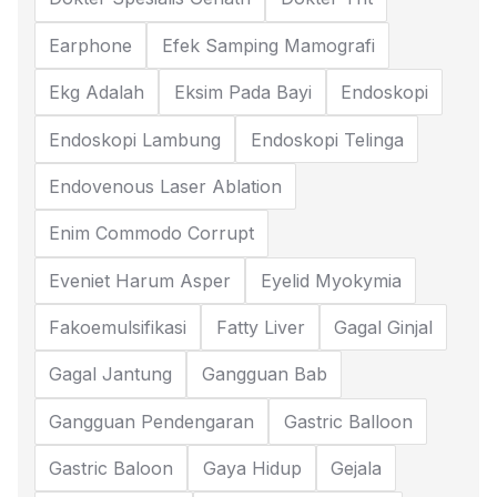
Earphone
Efek Samping Mamografi
Ekg Adalah
Eksim Pada Bayi
Endoskopi
Endoskopi Lambung
Endoskopi Telinga
Endovenous Laser Ablation
Enim Commodo Corrupt
Eveniet Harum Asper
Eyelid Myokymia
Fakoemulsifikasi
Fatty Liver
Gagal Ginjal
Gagal Jantung
Gangguan Bab
Gangguan Pendengaran
Gastric Balloon
Gastric Baloon
Gaya Hidup
Gejala