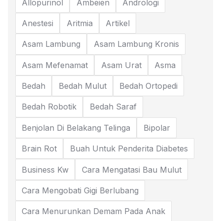
Allopurinol
Ambeien
Andrologi
Anestesi
Aritmia
Artikel
Asam Lambung
Asam Lambung Kronis
Asam Mefenamat
Asam Urat
Asma
Bedah
Bedah Mulut
Bedah Ortopedi
Bedah Robotik
Bedah Saraf
Benjolan Di Belakang Telinga
Bipolar
Brain Rot
Buah Untuk Penderita Diabetes
Business Kw
Cara Mengatasi Bau Mulut
Cara Mengobati Gigi Berlubang
Cara Menurunkan Demam Pada Anak