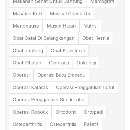
Makanan Sehat Untuk Jantung
Mamografi
Masalah Kulit
Medical Check Up
Menopause
Musim Hujan
Nutrisi
Obat Gatal Di Selangkangan
Obat Hernia
Obat Jantung
Obat Kolesterol
Obat-Obatan
Olahraga
Onkologi
Operasi
Operasi Batu Empedu
Operasi Katarak
Operasi Penggantian Lutut
Operasi Penggantian Sendi Lutut
Operasi Robotik
Ortodonti
Ortopedi
Osteoarthritis
Osteoartritis
Paliatif