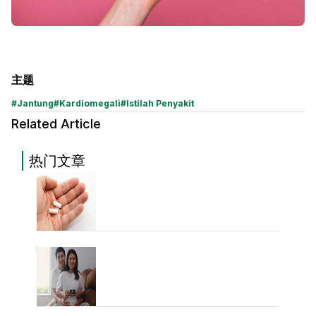
主题
#
Jantung
#
Kardiomegali
#
Istilah Penyakit
Related Article
热门文章