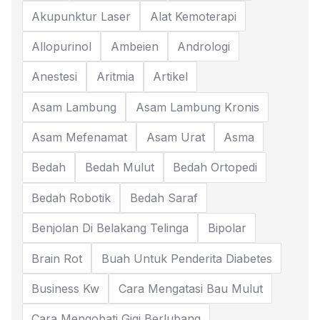
Akupunktur Laser
Alat Kemoterapi
Allopurinol
Ambeien
Andrologi
Anestesi
Aritmia
Artikel
Asam Lambung
Asam Lambung Kronis
Asam Mefenamat
Asam Urat
Asma
Bedah
Bedah Mulut
Bedah Ortopedi
Bedah Robotik
Bedah Saraf
Benjolan Di Belakang Telinga
Bipolar
Brain Rot
Buah Untuk Penderita Diabetes
Business Kw
Cara Mengatasi Bau Mulut
Cara Mengobati Gigi Berlubang