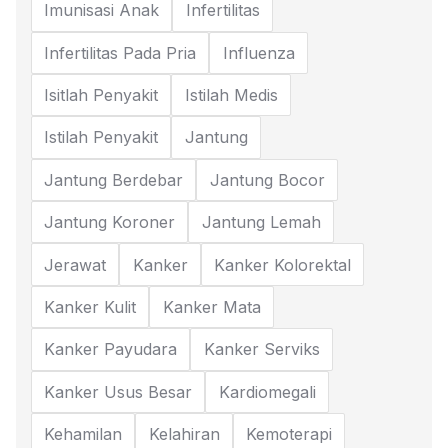
Imunisasi Anak
Infertilitas
Infertilitas Pada Pria
Influenza
Isitlah Penyakit
Istilah Medis
Istilah Penyakit
Jantung
Jantung Berdebar
Jantung Bocor
Jantung Koroner
Jantung Lemah
Jerawat
Kanker
Kanker Kolorektal
Kanker Kulit
Kanker Mata
Kanker Payudara
Kanker Serviks
Kanker Usus Besar
Kardiomegali
Kehamilan
Kelahiran
Kemoterapi