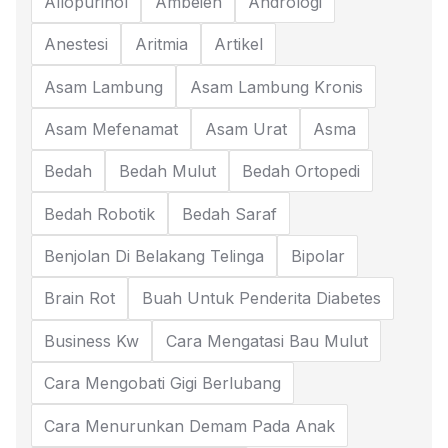
Allopurinol
Ambeien
Andrologi
Anestesi
Aritmia
Artikel
Asam Lambung
Asam Lambung Kronis
Asam Mefenamat
Asam Urat
Asma
Bedah
Bedah Mulut
Bedah Ortopedi
Bedah Robotik
Bedah Saraf
Benjolan Di Belakang Telinga
Bipolar
Brain Rot
Buah Untuk Penderita Diabetes
Business Kw
Cara Mengatasi Bau Mulut
Cara Mengobati Gigi Berlubang
Cara Menurunkan Demam Pada Anak