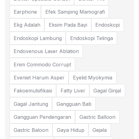
Earphone
Efek Samping Mamografi
Ekg Adalah
Eksim Pada Bayi
Endoskopi
Endoskopi Lambung
Endoskopi Telinga
Endovenous Laser Ablation
Enim Commodo Corrupt
Eveniet Harum Asper
Eyelid Myokymia
Fakoemulsifikasi
Fatty Liver
Gagal Ginjal
Gagal Jantung
Gangguan Bab
Gangguan Pendengaran
Gastric Balloon
Gastric Baloon
Gaya Hidup
Gejala