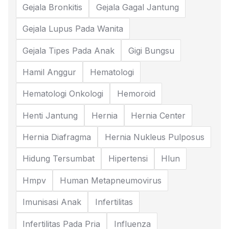
Gejala Bronkitis
Gejala Gagal Jantung
Gejala Lupus Pada Wanita
Gejala Tipes Pada Anak
Gigi Bungsu
Hamil Anggur
Hematologi
Hematologi Onkologi
Hemoroid
Henti Jantung
Hernia
Hernia Center
Hernia Diafragma
Hernia Nukleus Pulposus
Hidung Tersumbat
Hipertensi
Hlun
Hmpv
Human Metapneumovirus
Imunisasi Anak
Infertilitas
Infertilitas Pada Pria
Influenza