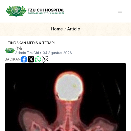
Home
Article
/
TINDAKAN MEDIS & TERAPI
作者
Admin TzuChi
•
04 Agustus 2026
BAGIKAN