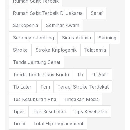
Rumah Sakit Terbaik
Rumah Sakit Terbaik Di Jakarta
Saraf
Sarkopenia
Seminar Awam
Serangan Jantung
Sinus Artimia
Skrining
Stroke
Stroke Kriptogenik
Talasemia
Tanda Jantung Sehat
Tanda Tanda Usus Buntu
Tb
Tb Aktif
Tb Laten
Tcm
Terapi Stroke Terdekat
Tes Kesuburan Pria
Tindakan Medis
Tipes
Tips Kesehatan
Tips Kesehatan
Tiroid
Total Hip Replacement