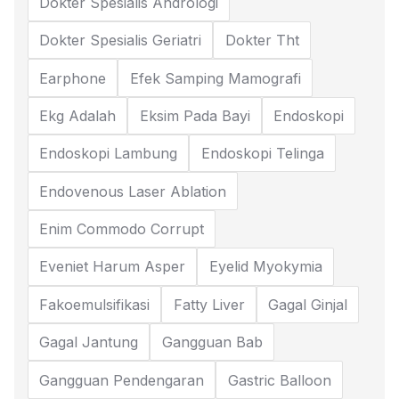
Dokter Spesialis Andrologi
Dokter Spesialis Geriatri
Dokter Tht
Earphone
Efek Samping Mamografi
Ekg Adalah
Eksim Pada Bayi
Endoskopi
Endoskopi Lambung
Endoskopi Telinga
Endovenous Laser Ablation
Enim Commodo Corrupt
Eveniet Harum Asper
Eyelid Myokymia
Fakoemulsifikasi
Fatty Liver
Gagal Ginjal
Gagal Jantung
Gangguan Bab
Gangguan Pendengaran
Gastric Balloon