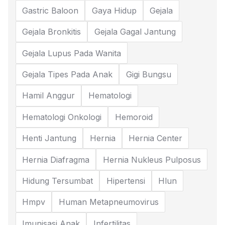
Gastric Baloon
Gaya Hidup
Gejala
Gejala Bronkitis
Gejala Gagal Jantung
Gejala Lupus Pada Wanita
Gejala Tipes Pada Anak
Gigi Bungsu
Hamil Anggur
Hematologi
Hematologi Onkologi
Hemoroid
Henti Jantung
Hernia
Hernia Center
Hernia Diafragma
Hernia Nukleus Pulposus
Hidung Tersumbat
Hipertensi
Hlun
Hmpv
Human Metapneumovirus
Imunisasi Anak
Infertilitas