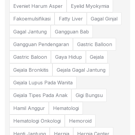
Eveniet Harum Asper
Eyelid Myokymia
Fakoemulsifikasi
Fatty Liver
Gagal Ginjal
Gagal Jantung
Gangguan Bab
Gangguan Pendengaran
Gastric Balloon
Gastric Baloon
Gaya Hidup
Gejala
Gejala Bronkitis
Gejala Gagal Jantung
Gejala Lupus Pada Wanita
Gejala Tipes Pada Anak
Gigi Bungsu
Hamil Anggur
Hematologi
Hematologi Onkologi
Hemoroid
Henti Jantung
Hernia
Hernia Center