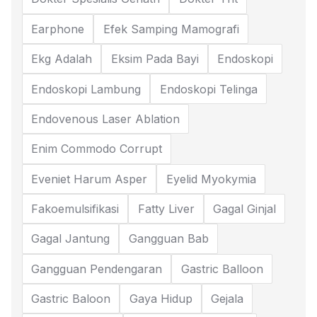
Earphone
Efek Samping Mamografi
Ekg Adalah
Eksim Pada Bayi
Endoskopi
Endoskopi Lambung
Endoskopi Telinga
Endovenous Laser Ablation
Enim Commodo Corrupt
Eveniet Harum Asper
Eyelid Myokymia
Fakoemulsifikasi
Fatty Liver
Gagal Ginjal
Gagal Jantung
Gangguan Bab
Gangguan Pendengaran
Gastric Balloon
Gastric Baloon
Gaya Hidup
Gejala