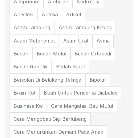
Allopurinol
Ambeien
Andrologi
Anestesi
Aritmia
Artikel
Asam Lambung
Asam Lambung Kronis
Asam Mefenamat
Asam Urat
Asma
Bedah
Bedah Mulut
Bedah Ortopedi
Bedah Robotik
Bedah Saraf
Benjolan Di Belakang Telinga
Bipolar
Brain Rot
Buah Untuk Penderita Diabetes
Business Kw
Cara Mengatasi Bau Mulut
Cara Mengobati Gigi Berlubang
Cara Menurunkan Demam Pada Anak