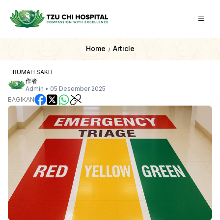
Home
Article
/
RUMAH SAKIT
作者
Admin
•
05 Desember 2025
BAGIKAN