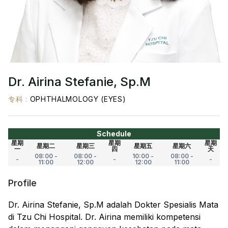
Dr. Airina Stefanie, Sp.M
专科
:
OPHTHALMOLOGY (EYES)
Schedule
星期
星期
星期
星期二
星期三
星期五
星期六
一
四
天
08:00 -
08:00 -
10:00 -
08:00 -
-
-
-
11:00
12:00
12:00
11:00
Profile
Dr. Airina Stefanie, Sp.M adalah Dokter Spesialis Mata
di Tzu Chi Hospital. Dr. Airina memiliki kompetensi