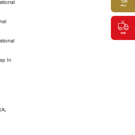
ational
nal
ational
ip In
ck,