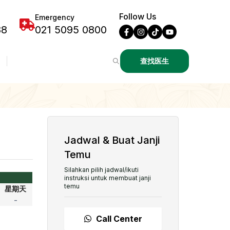
Follow Us
Emergency
88
021 5095 0800
查找医生
Jadwal & Buat Janji
Temu
Silahkan pilih jadwal/ikuti
instruksi untuk membuat janji
temu
星期天
-
Call Center