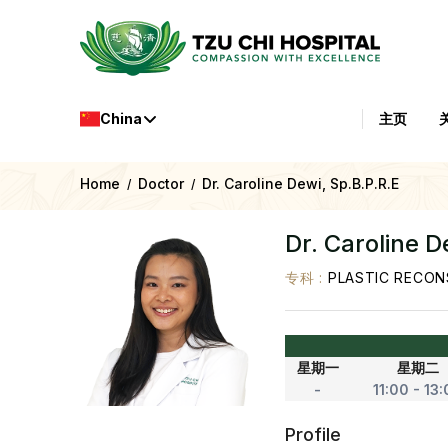
China
主页
Home
Doctor
Dr. Caroline Dewi, Sp.B.P.R.E
/
/
Dr. Caroline D
专科
:
PLASTIC RECON
星期一
星期二
-
11:00 - 13
Profile