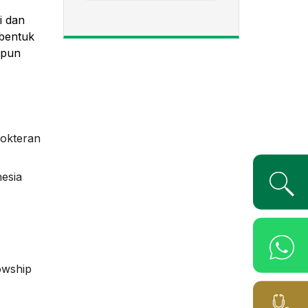
i dan
 bentuk
upun
dokteran
nesia
lowship