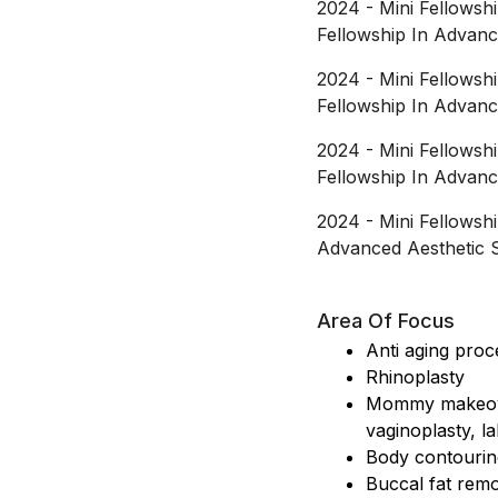
2024
-
Mini Fellowsh
Fellowship In Advanc
2024
-
Mini Fellowsh
Fellowship In Advanc
2024
-
Mini Fellowsh
Fellowship In Advanc
2024
-
Mini Fellowsh
Advanced Aesthetic S
Area Of Focus
Anti aging proce
Rhinoplasty
Mommy makeover
vaginoplasty, la
Body contouring
Buccal fat rem