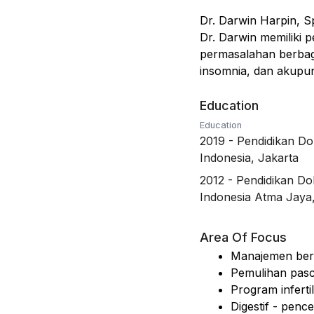
Dr. Darwin Harpin, S
Dr. Darwin memiliki
permasalahan berbag
insomnia, dan akupun
Education
Education
2019
-
Pendidikan Do
Indonesia, Jakarta
2012
-
Pendidikan Dok
Indonesia Atma Jaya
Area Of Focus
Manajemen berb
Pemulihan pasc
Program infertil
Digestif - penc