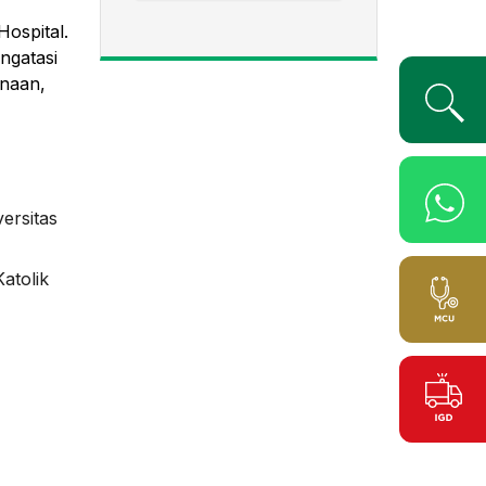
Hospital.
ngatasi
rnaan,
ersitas
atolik