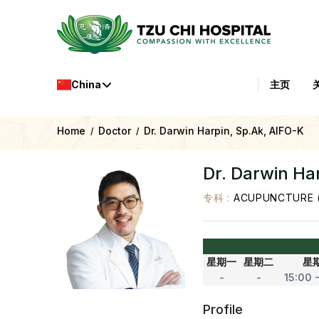
China
主页
Home
Doctor
Dr. Darwin Harpin, Sp.Ak, AIFO-K
/
/
Dr. Darwin Ha
专科
:
ACUPUNCTURE 
星期一
星期二
星
-
-
15:00 
Profile