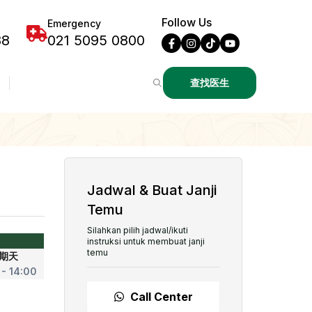
Follow Us
Emergency
88
021 5095 0800
查找医生
Jadwal & Buat Janji
Temu
Silahkan pilih jadwal/ikuti
instruksi untuk membuat janji
temu
期天
 - 14:00
Call Center