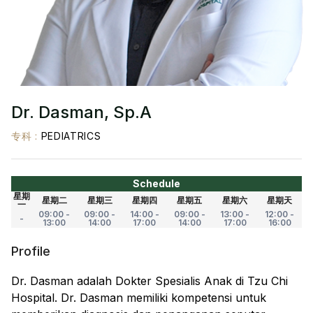
Dr. Dasman, Sp.A
专科
:
PEDIATRICS
Schedule
星期
星期二
星期三
星期四
星期五
星期六
星期天
一
09:00 -
09:00 -
14:00 -
09:00 -
13:00 -
12:00 -
-
13:00
14:00
17:00
14:00
17:00
16:00
Profile
Dr. Dasman adalah Dokter Spesialis Anak di Tzu Chi
Hospital. Dr. Dasman memiliki kompetensi untuk