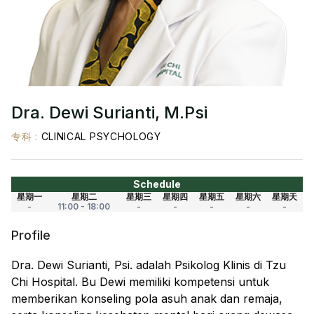
Dra. Dewi Surianti, M.Psi
专科
:
CLINICAL PSYCHOLOGY
Schedule
星期一
星期二
星期三
星期四
星期五
星期六
星期天
-
11:00 - 18:00
-
-
-
-
-
Profile
Dra. Dewi Surianti, Psi. adalah Psikolog Klinis di Tzu
Chi Hospital. Bu Dewi memiliki kompetensi untuk
memberikan konseling pola asuh anak dan remaja,