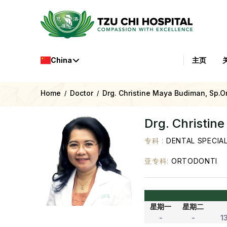
China
主页
Home
Doctor
Drg. Christine Maya Budiman, Sp.Or
/
/
Drg. Christin
专科
:
DENTAL SPECIAL
亚专科
:
ORTODONTI
星期一
星期二
-
-
1