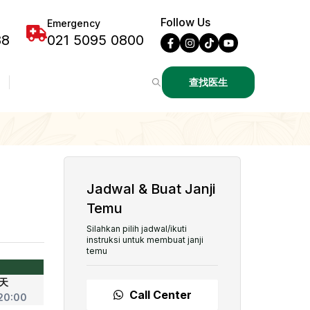
Follow Us
Emergency
88
021 5095 0800
查找医生
Jadwal & Buat Janji
Temu
Silahkan pilih jadwal/ikuti
instruksi untuk membuat janji
temu
天
Call Center
 20:00