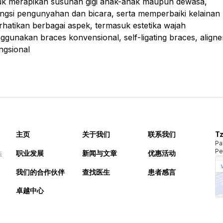
uk merapikan susunan gigi anak-anak maupun dewasa,
ngsi pengunyahan dan bicara, serta memperbaiki kelainan
atikan berbagai aspek, termasuk estetika wajah
unakan braces konvensional, self-ligating braces, aligne
ngsional
主页
关于我们
联系我们
Tz
Pa
Pe
职业发展
新闻与文章
优惠活动
医
我们的合作伙伴
查找医生
患者感言
卓越中心