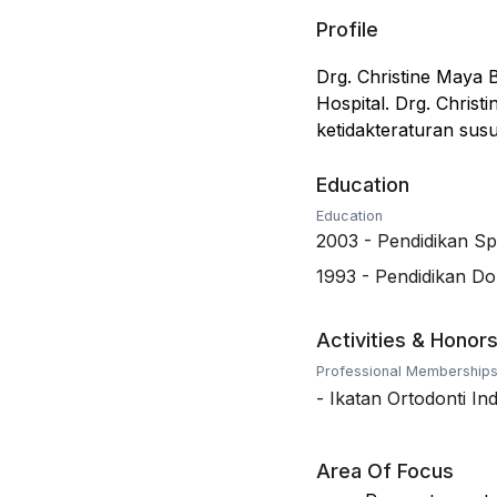
Profile
Drg. Christine Maya B
Hospital. Drg. Chris
ketidakteraturan su
Education
Education
2003
-
Pendidikan Spe
1993
-
Pendidikan Dok
Activities & Honor
Professional Membership
-
Ikatan Ortodonti In
Area Of Focus