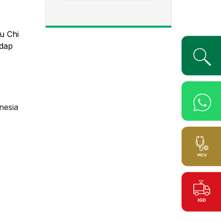
zu Chi
adap
nesia