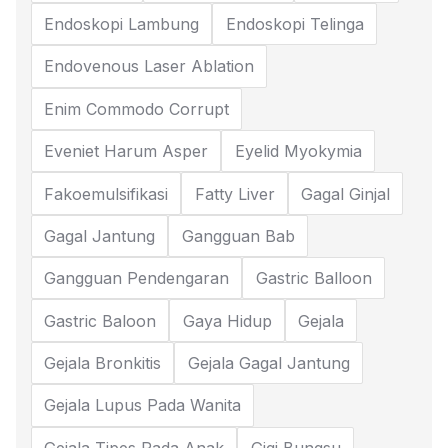
Endoskopi Lambung
Endoskopi Telinga
Endovenous Laser Ablation
Enim Commodo Corrupt
Eveniet Harum Asper
Eyelid Myokymia
Fakoemulsifikasi
Fatty Liver
Gagal Ginjal
Gagal Jantung
Gangguan Bab
Gangguan Pendengaran
Gastric Balloon
Gastric Baloon
Gaya Hidup
Gejala
Gejala Bronkitis
Gejala Gagal Jantung
Gejala Lupus Pada Wanita
Gejala Tipes Pada Anak
Gigi Bungsu