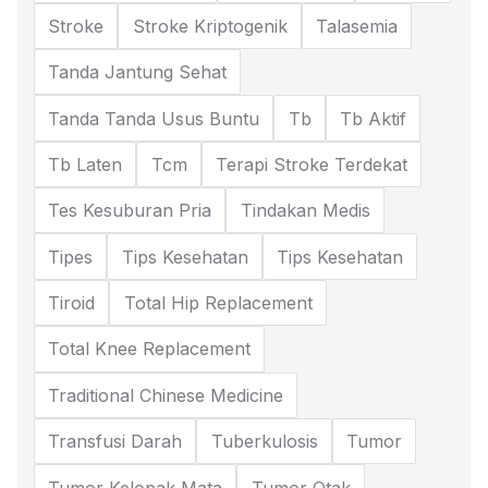
Stroke
Stroke Kriptogenik
Talasemia
Tanda Jantung Sehat
Tanda Tanda Usus Buntu
Tb
Tb Aktif
Tb Laten
Tcm
Terapi Stroke Terdekat
Tes Kesuburan Pria
Tindakan Medis
Tipes
Tips Kesehatan
Tips Kesehatan
Tiroid
Total Hip Replacement
Total Knee Replacement
Traditional Chinese Medicine
Transfusi Darah
Tuberkulosis
Tumor
Tumor Kelopak Mata
Tumor Otak