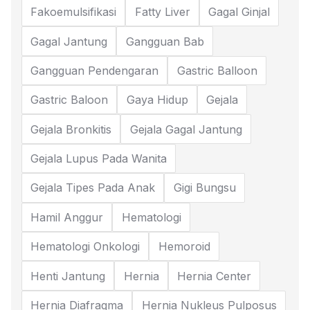
Fakoemulsifikasi
Fatty Liver
Gagal Ginjal
Gagal Jantung
Gangguan Bab
Gangguan Pendengaran
Gastric Balloon
Gastric Baloon
Gaya Hidup
Gejala
Gejala Bronkitis
Gejala Gagal Jantung
Gejala Lupus Pada Wanita
Gejala Tipes Pada Anak
Gigi Bungsu
Hamil Anggur
Hematologi
Hematologi Onkologi
Hemoroid
Henti Jantung
Hernia
Hernia Center
Hernia Diafragma
Hernia Nukleus Pulposus