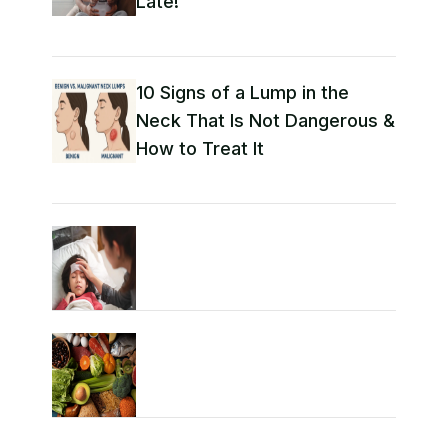
Late!
10 Signs of a Lump in the
Neck That Is Not Dangerous &
How to Treat It