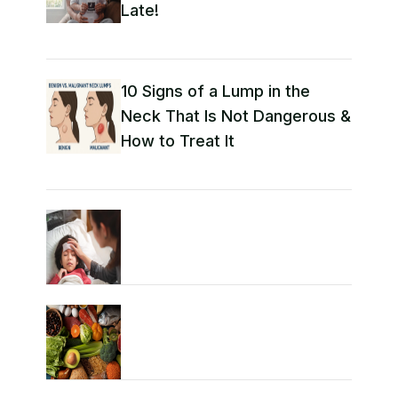
Late!
10 Signs of a Lump in the
Neck That Is Not Dangerous &
How to Treat It