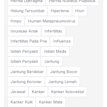
Hernia Diafragma
Hernia Nukleus Pulposus
Hidung Tersumbat
Hipertensi
Hlun
Hmpv
Human Metapneumovirus
Imunisasi Anak
Infertilitas
Infertilitas Pada Pria
Influenza
Isitlah Penyakit
Istilah Medis
Istilah Penyakit
Jantung
Jantung Berdebar
Jantung Bocor
Jantung Koroner
Jantung Lemah
Jerawat
Kanker
Kanker Kolorektal
Kanker Kulit
Kanker Mata