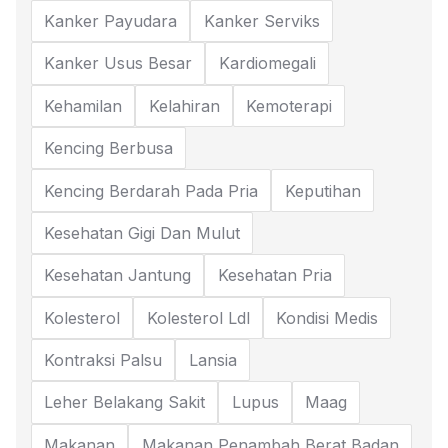
Kanker Payudara
Kanker Serviks
Kanker Usus Besar
Kardiomegali
Kehamilan
Kelahiran
Kemoterapi
Kencing Berbusa
Kencing Berdarah Pada Pria
Keputihan
Kesehatan Gigi Dan Mulut
Kesehatan Jantung
Kesehatan Pria
Kolesterol
Kolesterol Ldl
Kondisi Medis
Kontraksi Palsu
Lansia
Leher Belakang Sakit
Lupus
Maag
Makanan
Makanan Penambah Berat Badan