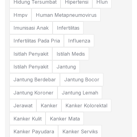
Hidung Tersumbat
Hipertensi
Hlun
Hmpv
Human Metapneumovirus
Imunisasi Anak
Infertilitas
Infertilitas Pada Pria
Influenza
Isitlah Penyakit
Istilah Medis
Istilah Penyakit
Jantung
Jantung Berdebar
Jantung Bocor
Jantung Koroner
Jantung Lemah
Jerawat
Kanker
Kanker Kolorektal
Kanker Kulit
Kanker Mata
Kanker Payudara
Kanker Serviks