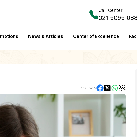
Call Center
021 5095 08
omotions
News & Articles
Center of Excellence
Fac
BAGIKAN