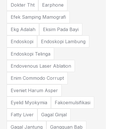
Dokter Tht
Earphone
Efek Samping Mamografi
Ekg Adalah
Eksim Pada Bayi
Endoskopi
Endoskopi Lambung
Endoskopi Telinga
Endovenous Laser Ablation
Enim Commodo Corrupt
Eveniet Harum Asper
Eyelid Myokymia
Fakoemulsifikasi
Fatty Liver
Gagal Ginjal
Gagal Jantung
Gangguan Bab