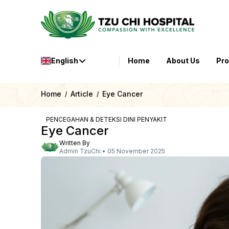
English
Home
About Us
Pr
Home
Article
Eye Cancer
/
/
PENCEGAHAN & DETEKSI DINI PENYAKIT
Eye Cancer
Written By
Admin TzuChi
•
05 November 2025