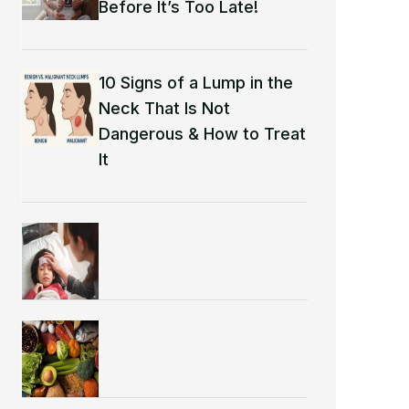
Before It’s Too Late!
10 Signs of a Lump in the
Neck That Is Not
Dangerous & How to Treat
It