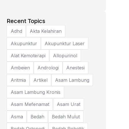
Recent Topics
Adhd
Akta Kelahiran
Akupunktur
Akupunktur Laser
Alat Kemoterapi
Allopurinol
Ambeien
Andrologi
Anestesi
Aritmia
Artikel
Asam Lambung
Asam Lambung Kronis
Asam Mefenamat
Asam Urat
Asma
Bedah
Bedah Mulut
Bedah Ortopedi
Bedah Robotik