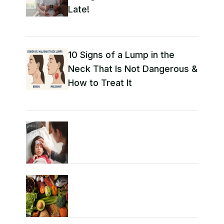
Late!
10 Signs of a Lump in the
Neck That Is Not Dangerous &
How to Treat It