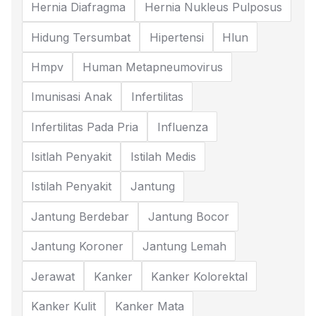
Hernia Diafragma
Hernia Nukleus Pulposus
Hidung Tersumbat
Hipertensi
Hlun
Hmpv
Human Metapneumovirus
Imunisasi Anak
Infertilitas
Infertilitas Pada Pria
Influenza
Isitlah Penyakit
Istilah Medis
Istilah Penyakit
Jantung
Jantung Berdebar
Jantung Bocor
Jantung Koroner
Jantung Lemah
Jerawat
Kanker
Kanker Kolorektal
Kanker Kulit
Kanker Mata