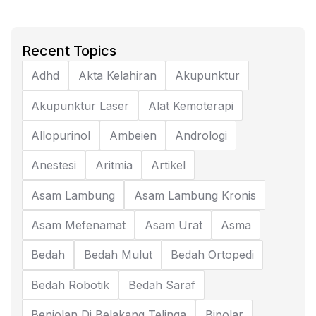
Recent Topics
Adhd
Akta Kelahiran
Akupunktur
Akupunktur Laser
Alat Kemoterapi
Allopurinol
Ambeien
Andrologi
Anestesi
Aritmia
Artikel
Asam Lambung
Asam Lambung Kronis
Asam Mefenamat
Asam Urat
Asma
Bedah
Bedah Mulut
Bedah Ortopedi
Bedah Robotik
Bedah Saraf
Benjolan Di Belakang Telinga
Bipolar