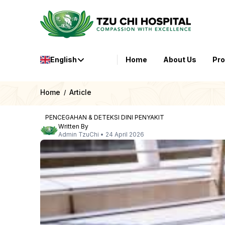
English
Home
About Us
Pr
Home
Article
/
PENCEGAHAN & DETEKSI DINI PENYAKIT
Written By
Admin TzuChi
•
24 April 2026