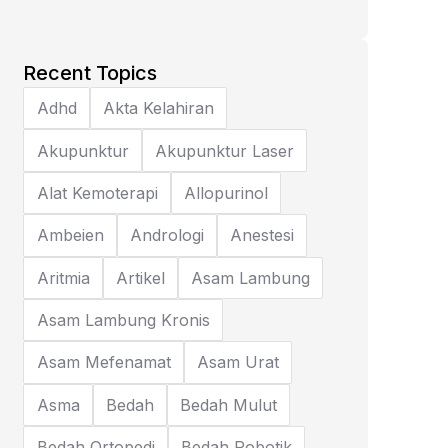
Recent Topics
Adhd
Akta Kelahiran
Akupunktur
Akupunktur Laser
Alat Kemoterapi
Allopurinol
Ambeien
Andrologi
Anestesi
Aritmia
Artikel
Asam Lambung
Asam Lambung Kronis
Asam Mefenamat
Asam Urat
Asma
Bedah
Bedah Mulut
Bedah Ortopedi
Bedah Robotik