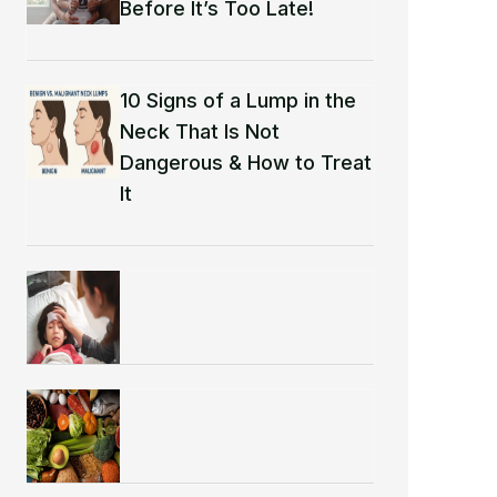
Before It’s Too Late!
10 Signs of a Lump in the
Neck That Is Not
Dangerous & How to Treat
It