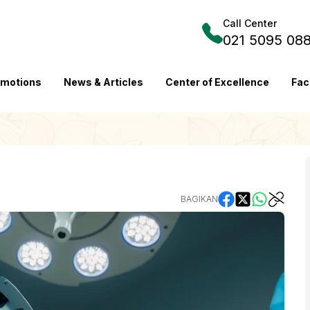
Call Center
021 5095 08
omotions
News & Articles
Center of Excellence
Fac
BAGIKAN