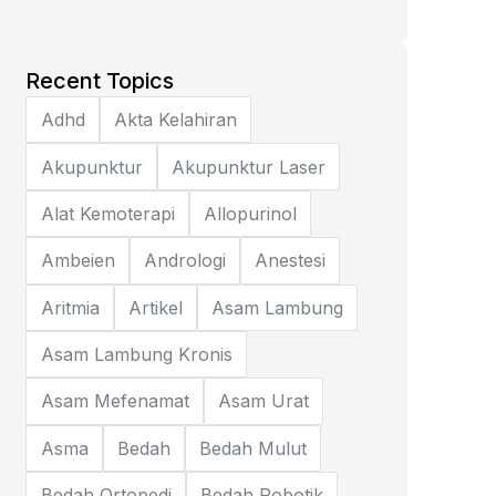
Recent Topics
Adhd
Akta Kelahiran
Akupunktur
Akupunktur Laser
Alat Kemoterapi
Allopurinol
Ambeien
Andrologi
Anestesi
Aritmia
Artikel
Asam Lambung
Asam Lambung Kronis
Asam Mefenamat
Asam Urat
Asma
Bedah
Bedah Mulut
Bedah Ortopedi
Bedah Robotik