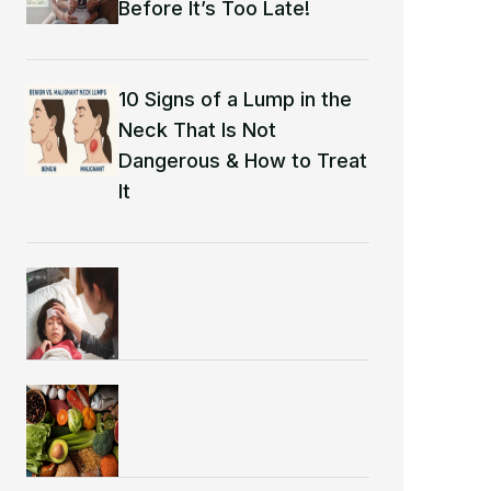
Before It’s Too Late!
10 Signs of a Lump in the
Neck That Is Not
Dangerous & How to Treat
It