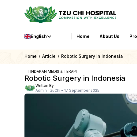
English
Home
About Us
Pr
Home
Article
Robotic Surgery In Indonesia
/
/
TINDAKAN MEDIS & TERAPI
Robotic Surgery in Indonesia
Written By
Admin TzuChi
•
17 September 2025