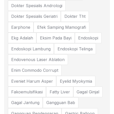
Dokter Spesialis Andrologi
Dokter Spesialis Geriatri
Dokter Tht
Earphone
Efek Samping Mamografi
Ekg Adalah
Eksim Pada Bayi
Endoskopi
Endoskopi Lambung
Endoskopi Telinga
Endovenous Laser Ablation
Enim Commodo Corrupt
Eveniet Harum Asper
Eyelid Myokymia
Fakoemulsifikasi
Fatty Liver
Gagal Ginjal
Gagal Jantung
Gangguan Bab
Gangguan Pendengaran
Gastric Balloon