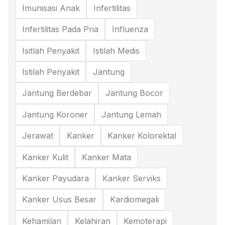
Imunisasi Anak
Infertilitas
Infertilitas Pada Pria
Influenza
Isitlah Penyakit
Istilah Medis
Istilah Penyakit
Jantung
Jantung Berdebar
Jantung Bocor
Jantung Koroner
Jantung Lemah
Jerawat
Kanker
Kanker Kolorektal
Kanker Kulit
Kanker Mata
Kanker Payudara
Kanker Serviks
Kanker Usus Besar
Kardiomegali
Kehamilan
Kelahiran
Kemoterapi