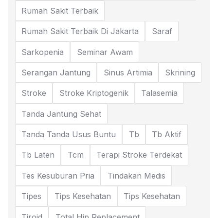
Rumah Sakit Terbaik
Rumah Sakit Terbaik Di Jakarta
Saraf
Sarkopenia
Seminar Awam
Serangan Jantung
Sinus Artimia
Skrining
Stroke
Stroke Kriptogenik
Talasemia
Tanda Jantung Sehat
Tanda Tanda Usus Buntu
Tb
Tb Aktif
Tb Laten
Tcm
Terapi Stroke Terdekat
Tes Kesuburan Pria
Tindakan Medis
Tipes
Tips Kesehatan
Tips Kesehatan
Tiroid
Total Hip Replacement