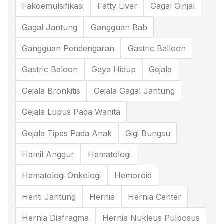
Fakoemulsifikasi
Fatty Liver
Gagal Ginjal
Gagal Jantung
Gangguan Bab
Gangguan Pendengaran
Gastric Balloon
Gastric Baloon
Gaya Hidup
Gejala
Gejala Bronkitis
Gejala Gagal Jantung
Gejala Lupus Pada Wanita
Gejala Tipes Pada Anak
Gigi Bungsu
Hamil Anggur
Hematologi
Hematologi Onkologi
Hemoroid
Henti Jantung
Hernia
Hernia Center
Hernia Diafragma
Hernia Nukleus Pulposus