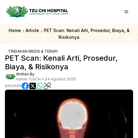
Home
Article
PET Scan: Kenali Arti, Prosedur, Biaya, &
/
/
Risikonya
TINDAKAN MEDIS & TERAPI
PET Scan: Kenali Arti, Prosedur,
Biaya, & Risikonya
Written By
Admin TzuChi
•
04 Agustus 2026
BAGIKAN