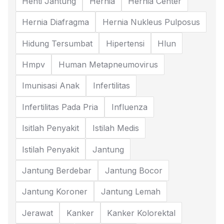
Henti Jantung
Hernia
Hernia Center
Hernia Diafragma
Hernia Nukleus Pulposus
Hidung Tersumbat
Hipertensi
Hlun
Hmpv
Human Metapneumovirus
Imunisasi Anak
Infertilitas
Infertilitas Pada Pria
Influenza
Isitlah Penyakit
Istilah Medis
Istilah Penyakit
Jantung
Jantung Berdebar
Jantung Bocor
Jantung Koroner
Jantung Lemah
Jerawat
Kanker
Kanker Kolorektal