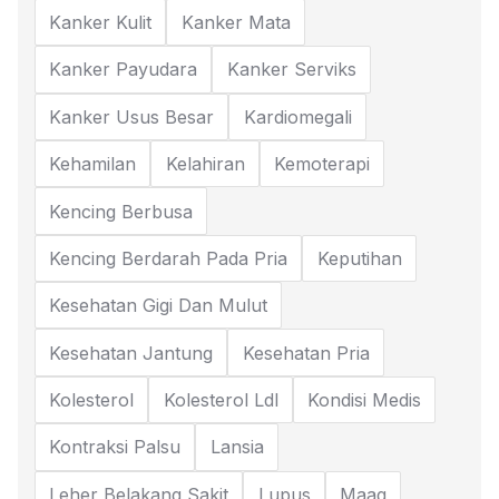
Kanker Kulit
Kanker Mata
Kanker Payudara
Kanker Serviks
Kanker Usus Besar
Kardiomegali
Kehamilan
Kelahiran
Kemoterapi
Kencing Berbusa
Kencing Berdarah Pada Pria
Keputihan
Kesehatan Gigi Dan Mulut
Kesehatan Jantung
Kesehatan Pria
Kolesterol
Kolesterol Ldl
Kondisi Medis
Kontraksi Palsu
Lansia
Leher Belakang Sakit
Lupus
Maag