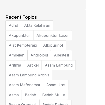
Recent Topics
Adhd
Akta Kelahiran
Akupunktur
Akupunktur Laser
Alat Kemoterapi
Allopurinol
Ambeien
Andrologi
Anestesi
Aritmia
Artikel
Asam Lambung
Asam Lambung Kronis
Asam Mefenamat
Asam Urat
Asma
Bedah
Bedah Mulut
Bedah Ortopedi
Bedah Robotik