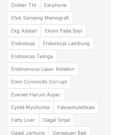
Dokter Tht
Earphone
Efek Samping Mamografi
Ekg Adalah
Eksim Pada Bayi
Endoskopi
Endoskopi Lambung
Endoskopi Telinga
Endovenous Laser Ablation
Enim Commodo Corrupt
Eveniet Harum Asper
Eyelid Myokymia
Fakoemulsifikasi
Fatty Liver
Gagal Ginjal
Gagal Jantung
Gangguan Bab