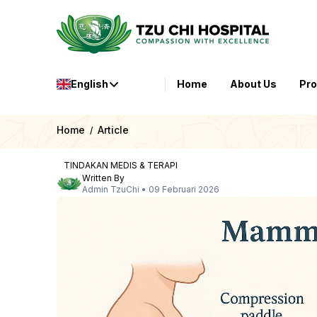
English
Home
About Us
Pr
Home
Article
/
TINDAKAN MEDIS & TERAPI
Written By
Admin TzuChi
•
09 Februari 2026