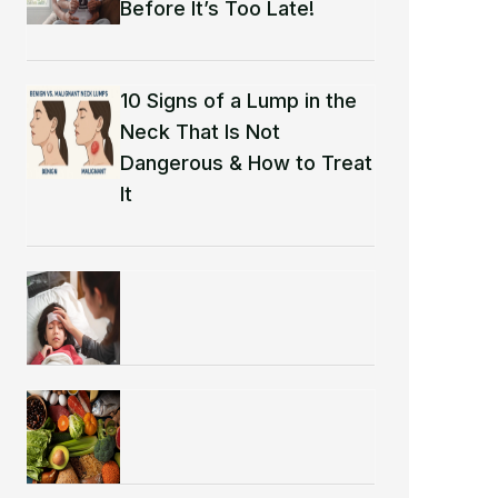
Before It’s Too Late!
10 Signs of a Lump in the
Neck That Is Not
Dangerous & How to Treat
It