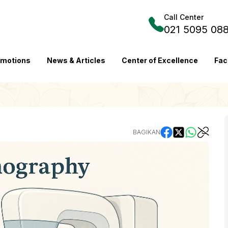
Call Center
021 5095 08
omotions
News & Articles
Center of Excellence
Fac
BAGIKAN