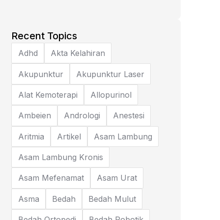
Recent Topics
Adhd
Akta Kelahiran
Akupunktur
Akupunktur Laser
Alat Kemoterapi
Allopurinol
Ambeien
Andrologi
Anestesi
Aritmia
Artikel
Asam Lambung
Asam Lambung Kronis
Asam Mefenamat
Asam Urat
Asma
Bedah
Bedah Mulut
Bedah Ortopedi
Bedah Robotik