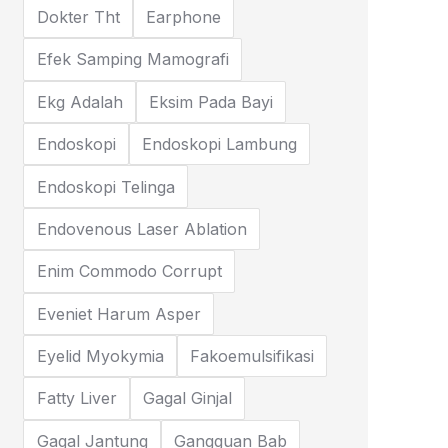
Dokter Tht
Earphone
Efek Samping Mamografi
Ekg Adalah
Eksim Pada Bayi
Endoskopi
Endoskopi Lambung
Endoskopi Telinga
Endovenous Laser Ablation
Enim Commodo Corrupt
Eveniet Harum Asper
Eyelid Myokymia
Fakoemulsifikasi
Fatty Liver
Gagal Ginjal
Gagal Jantung
Gangguan Bab