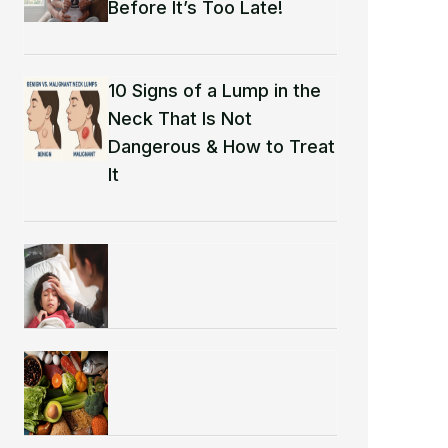
Before It’s Too Late!
10 Signs of a Lump in the
Neck That Is Not
Dangerous & How to Treat
It