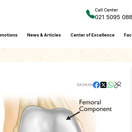
Call Center
021 5095 08
omotions
News & Articles
Center of Excellence
Fac
BAGIKAN