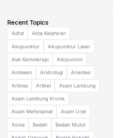
Recent Topics
Adhd
Akta Kelahiran
Akupunktur
Akupunktur Laser
Alat Kemoterapi
Allopurinol
Ambeien
Andrologi
Anestesi
Aritmia
Artikel
Asam Lambung
Asam Lambung Kronis
Asam Mefenamat
Asam Urat
Asma
Bedah
Bedah Mulut
Bedah Ortopedi
Bedah Robotik