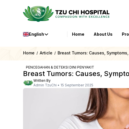
English
Home
About Us
Pr
Home
Article
Breast Tumors: Causes, Symptoms,
/
/
PENCEGAHAN & DETEKSI DINI PENYAKIT
Breast Tumors: Causes, Sympto
Written By
Admin TzuChi
•
15 September 2025