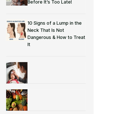
Before It’s Too Late!
10 Signs of a Lump in the
Neck That Is Not
Dangerous & How to Treat
It