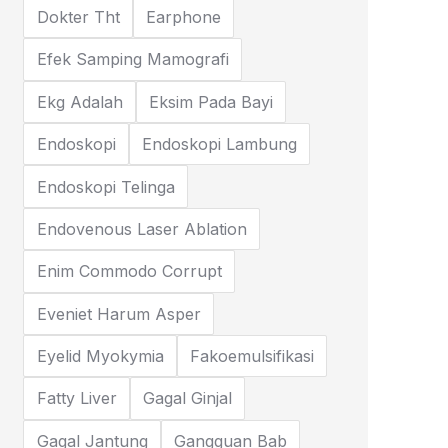
Dokter Tht
Earphone
Efek Samping Mamografi
Ekg Adalah
Eksim Pada Bayi
Endoskopi
Endoskopi Lambung
Endoskopi Telinga
Endovenous Laser Ablation
Enim Commodo Corrupt
Eveniet Harum Asper
Eyelid Myokymia
Fakoemulsifikasi
Fatty Liver
Gagal Ginjal
Gagal Jantung
Gangguan Bab